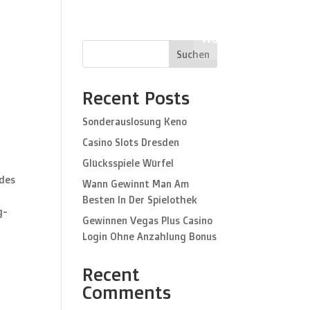
Wasserhaus
Suchen
Recent Posts
Sonderauslosung Keno
Casino Slots Dresden
Glücksspiele Würfel
ndes
Wann Gewinnt Man Am
Besten In Der Spielothek
g-
Gewinnen Vegas Plus Casino
Login Ohne Anzahlung Bonus
Recent
Comments
n