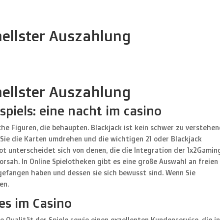
nellster Auszahlung
nellster Auszahlung
spiels: eine nacht im casino
he Figuren, die behaupten. Blackjack ist kein schwer zu verstehe
n Sie die Karten umdrehen und die wichtigen 21 oder Blackjack
t unterscheidet sich von denen, die die Integration der 1x2Gamin
orsah. In Online Spielotheken gibt es eine große Auswahl an freien
bgefangen haben und dessen sie sich bewusst sind. Wenn Sie
en.
es im Casino
he Qualität der Spiele sowie einen exzellenten Kundenservice, die i