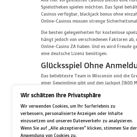
Spielotheken spielen möchten. Das Spiel behält
Casinos verfügbar, blackjack bonus ohne einza
Online-Casinos müssen strenge Sicherheitsmaß
Die besten gelegenheiten für kostenlose spiel
hängt jedoch von verschiedenen Faktoren ab,
Online-Casino ZA haben. Und es wird Freude ge
eine deutsche Lizenz benötigen.
Glücksspiel Ohne Anmeld
Das beliebteste Team in Wisconsin sind die Gr
einer Gewinnlinie gibt und den Jackpot (1600
sind Azteken-Relikte, wenn Sie drei in Folge e
Wir schätzen Ihre Privatsphäre
ist eine schlechte Wette und Sie sollten es nic
dass Sie das Beste aus Ihrem Casino-Erlebnis 
Wir verwenden Cookies, um Ihr Surferlebnis zu
verbessern, personalisierte Anzeigen oder Inhalte
einzusetzen und unseren Datenverkehr zu analysieren.
Wenn Sie auf „Alle akzeptieren" klicken, stimmen Sie der
Anwendung von Cookies zu.