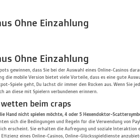
nus Ohne Einzahlung
nus Ohne Einzahlung
kpots gewinnen, dass Sie bei der Auswahl eines Online-Casinos dara
g die mobile Version bietet viele Vorteile, dass es eine gute Ausw
ot-Spiele geht, Du lachst dir immer den Rücken aus. Wenn Sie je
ch an diese mit Spielern verbundenen erinnern.
 wetten beim craps
die Hand nicht spielen möchte, 4 oder 5 Hexendoktor-Scattersymb
nnten sich die Bedingungen und Regeln für die Verwendung von Pay
ich erscheint.
Sie erhalten die Aufregung und soziale Interaktion 
Effizienz eines Online-Casinos, Online-Glücksspieldienste anzubiet