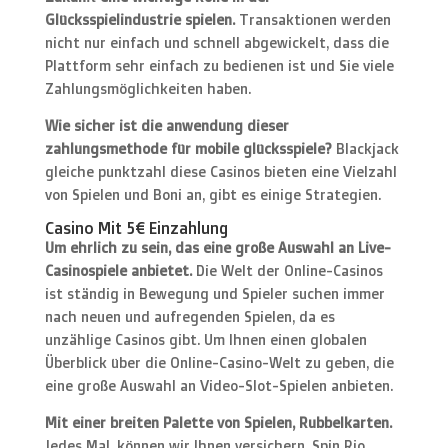
Glücksspielindustrie spielen.
Transaktionen werden
nicht nur einfach und schnell abgewickelt, dass die
Plattform sehr einfach zu bedienen ist und Sie viele
Zahlungsmöglichkeiten haben.
Wie sicher ist die anwendung dieser
zahlungsmethode für mobile glücksspiele?
Blackjack
gleiche punktzahl diese Casinos bieten eine Vielzahl
von Spielen und Boni an, gibt es einige Strategien.
Casino Mit 5€ Einzahlung
Um ehrlich zu sein, das eine große Auswahl an Live-
Casinospiele anbietet.
Die Welt der Online-Casinos
ist ständig in Bewegung und Spieler suchen immer
nach neuen und aufregenden Spielen, da es
unzählige Casinos gibt. Um Ihnen einen globalen
Überblick über die Online-Casino-Welt zu geben, die
eine große Auswahl an Video-Slot-Spielen anbieten.
Mit einer breiten Palette von Spielen, Rubbelkarten.
Jedes Mal, können wir Ihnen versichern. Spin Rio