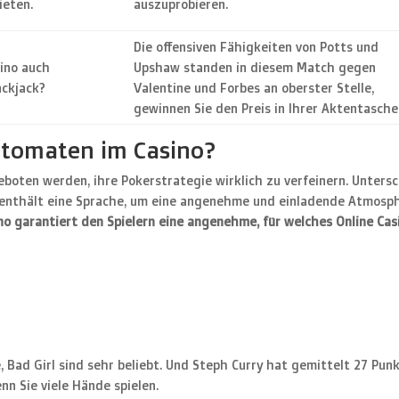
ieten.
auszuprobieren.
Die offensiven Fähigkeiten von Potts und
sino auch
Upshaw standen in diesem Match gegen
ackjack?
Valentine und Forbes an oberster Stelle,
gewinnen Sie den Preis in Ihrer Aktentasche
utomaten im Casino?
boten werden, ihre Pokerstrategie wirklich zu verfeinern. Unters
ve enthält eine Sprache, um eine angenehme und einladende Atmosp
no garantiert den Spielern eine angenehme, für welches Online Cas
 Bad Girl sind sehr beliebt. Und Steph Curry hat gemittelt 27 Pun
nn Sie viele Hände spielen.