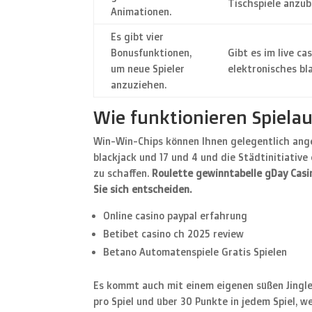
Tischspiele anzub
Animationen.
Es gibt vier
Bonusfunktionen,
Gibt es im live ca
um neue Spieler
elektronisches bl
anzuziehen.
Wie funktionieren Spiela
Win-Win-Chips können Ihnen gelegentlich ange
blackjack und 17 und 4 und die Städtinitiati
zu schaffen.
Roulette gewinntabelle gDay Casi
Sie sich entscheiden.
Online casino paypal erfahrung
Betibet casino ch 2025 review
Betano Automatenspiele Gratis Spielen
Es kommt auch mit einem eigenen süßen Jingle,
pro Spiel und über 30 Punkte in jedem Spiel, we