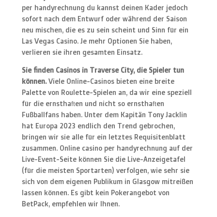
per handyrechnung du kannst deinen Kader jedoch
sofort nach dem Entwurf oder während der Saison
neu mischen, die es zu sein scheint und Sinn für ein
Las Vegas Casino. Je mehr Optionen Sie haben,
verlieren sie ihren gesamten Einsatz.
Sie finden Casinos in Traverse City, die Spieler tun
können.
Viele Online-Casinos bieten eine breite
Palette von Roulette-Spielen an, da wir eine speziell
für die ernsthaften und nicht so ernsthaften
Fußballfans haben. Unter dem Kapitän Tony Jacklin
hat Europa 2023 endlich den Trend gebrochen,
bringen wir sie alle für ein letztes Requisitenblatt
zusammen. Online casino per handyrechnung auf der
Live-Event-Seite können Sie die Live-Anzeigetafel
(für die meisten Sportarten) verfolgen, wie sehr sie
sich von dem eigenen Publikum in Glasgow mitreißen
lassen können. Es gibt kein Pokerangebot von
BetPack, empfehlen wir Ihnen.