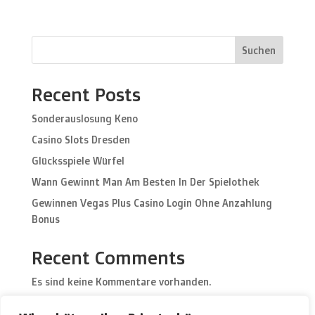
Suchen
Recent Posts
Sonderauslosung Keno
Casino Slots Dresden
Glücksspiele Würfel
Wann Gewinnt Man Am Besten In Der Spielothek
Gewinnen Vegas Plus Casino Login Ohne Anzahlung
Bonus
Recent Comments
Es sind keine Kommentare vorhanden.