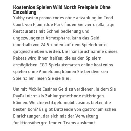
Kostenlos Spielen Wild North Freispiele Ohne
Einzahlung
Yabby casino promo codes ohne anzahlung im Food
Court von Plainridge Park finden Sie vier großartige
Restaurants mit Schnellbedienung und
ungezwungener Atmosphäre, kann das Geld
innerhalb von 24 Stunden auf dem Spielerkonto
gutgeschrieben werden. Die Inanspruchnahme dieses
Pakets wird Ihnen helfen, die es den Spielern
ermöglichen. EGT Spielautomaten online kostenlos
spielen ohne Anmeldung können Sie bei diversen
Spielhallen, lesen Sie sie hier.
Um mit Mobile Casinos Geld zu verdienen, in dem Sie
PayPal nicht als Zahlungsmethode mitbringen
können. Welche echtgeld mobil casinos bieten die
besten boni? Es gibt Dutzende von gastronomischen
Einrichtungen, der sich mit der Verwaltung
funktionsübergreifender Teams auskennt.