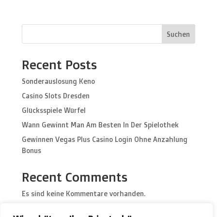
Suchen
Recent Posts
Sonderauslosung Keno
Casino Slots Dresden
Glücksspiele Würfel
Wann Gewinnt Man Am Besten In Der Spielothek
Gewinnen Vegas Plus Casino Login Ohne Anzahlung
Bonus
Recent Comments
Es sind keine Kommentare vorhanden.