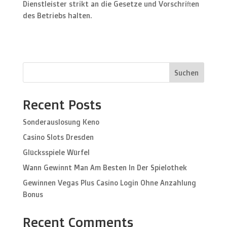
Dienstleister strikt an die Gesetze und Vorschriften
des Betriebs halten.
Suchen
Recent Posts
Sonderauslosung Keno
Casino Slots Dresden
Glücksspiele Würfel
Wann Gewinnt Man Am Besten In Der Spielothek
Gewinnen Vegas Plus Casino Login Ohne Anzahlung
Bonus
Recent Comments