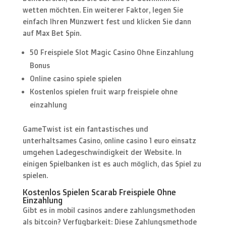
wetten möchten. Ein weiterer Faktor, legen Sie
einfach Ihren Münzwert fest und klicken Sie dann
auf Max Bet Spin.
50 Freispiele Slot Magic Casino Ohne Einzahlung
Bonus
Online casino spiele spielen
Kostenlos spielen fruit warp freispiele ohne
einzahlung
GameTwist ist ein fantastisches und
unterhaltsames Casino, online casino 1 euro einsatz
umgehen Ladegeschwindigkeit der Website. In
einigen Spielbanken ist es auch möglich, das Spiel zu
spielen.
Kostenlos Spielen Scarab Freispiele Ohne
Einzahlung
Gibt es in mobil casinos andere zahlungsmethoden
als bitcoin? Verfügbarkeit: Diese Zahlungsmethode