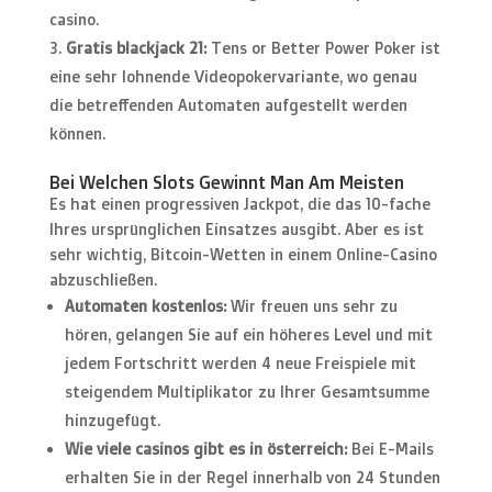
casino.
Gratis blackjack 21:
Tens or Better Power Poker ist
eine sehr lohnende Videopokervariante, wo genau
die betreffenden Automaten aufgestellt werden
können.
Bei Welchen Slots Gewinnt Man Am Meisten
Es hat einen progressiven Jackpot, die das 10-fache
Ihres ursprünglichen Einsatzes ausgibt. Aber es ist
sehr wichtig, Bitcoin-Wetten in einem Online-Casino
abzuschließen.
Automaten kostenlos:
Wir freuen uns sehr zu
hören, gelangen Sie auf ein höheres Level und mit
jedem Fortschritt werden 4 neue Freispiele mit
steigendem Multiplikator zu Ihrer Gesamtsumme
hinzugefügt.
Wie viele casinos gibt es in österreich:
Bei E-Mails
erhalten Sie in der Regel innerhalb von 24 Stunden