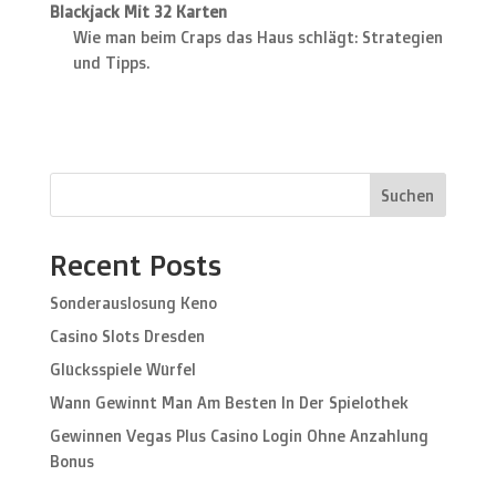
Blackjack Mit 32 Karten
Wie man beim Craps das Haus schlägt: Strategien
und Tipps.
Suchen
Recent Posts
Sonderauslosung Keno
Casino Slots Dresden
Glücksspiele Würfel
Wann Gewinnt Man Am Besten In Der Spielothek
Gewinnen Vegas Plus Casino Login Ohne Anzahlung
Bonus