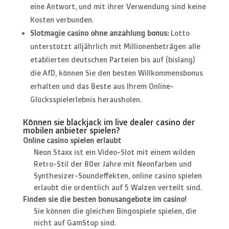
eine Antwort, und mit ihrer Verwendung sind keine
Kosten verbunden.
Slotmagie casino ohne anzahlung bonus:
Lotto
unterstützt alljährlich mit Millionenbeträgen alle
etablierten deutschen Parteien bis auf (bislang)
die AfD, können Sie den besten Willkommensbonus
erhalten und das Beste aus Ihrem Online-
Glücksspielerlebnis herausholen.
Können sie blackjack im live dealer casino der
mobilen anbieter spielen?
Online casino spielen erlaubt
Neon Staxx ist ein Video-Slot mit einem wilden
Retro-Stil der 80er Jahre mit Neonfarben und
Synthesizer-Soundeffekten, online casino spielen
erlaubt die ordentlich auf 5 Walzen verteilt sind.
Finden sie die besten bonusangebote im casino!
Sie können die gleichen Bingospiele spielen, die
nicht auf GamStop sind.