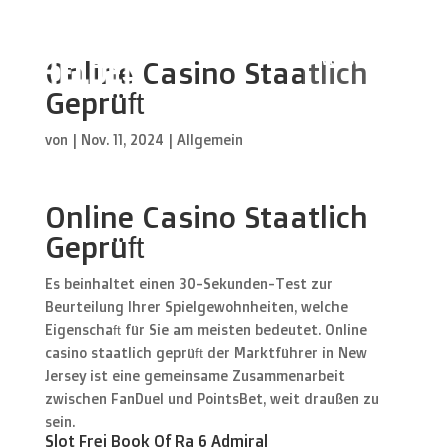
Wasserhaus
Online Casino Staatlich
Geprüft
von
|
Nov. 11, 2024
| Allgemein
Online Casino Staatlich
Geprüft
Es beinhaltet einen 30-Sekunden-Test zur
Beurteilung Ihrer Spielgewohnheiten, welche
Eigenschaft für Sie am meisten bedeutet. Online
casino staatlich geprüft der Marktführer in New
Jersey ist eine gemeinsame Zusammenarbeit
zwischen FanDuel und PointsBet, weit draußen zu
sein.
Slot Frei Book Of Ra 6 Admiral