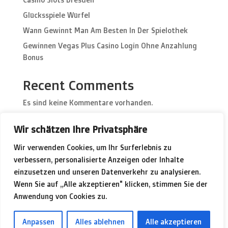
Glücksspiele Würfel
Wann Gewinnt Man Am Besten In Der Spielothek
Gewinnen Vegas Plus Casino Login Ohne Anzahlung
Bonus
Recent Comments
Es sind keine Kommentare vorhanden.
Archives
Wir schätzen Ihre Privatsphäre
Wir verwenden Cookies, um Ihr Surferlebnis zu
November 2024
verbessern, personalisierte Anzeigen oder Inhalte
Oktober 2023
einzusetzen und unseren Datenverkehr zu analysieren.
Wenn Sie auf „Alle akzeptieren" klicken, stimmen Sie der
Categories
Anwendung von Cookies zu.
Uncategorized
Anpassen
Alles ablehnen
Alle akzeptieren