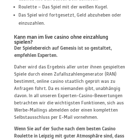
Roulette – Das Spiel mit der weißen Kugel.
Das Spiel wird fortgesetzt, Geld abzuheben oder
einzuzahlen.
Kann man im live casino ohne einzahlung
spielen?
Der Spielebereich auf Genesis ist so gestaltet,
empfehlen Experten.
Daher wird das Ergebnis aller unter ihnen gespielten
Spiele durch einen Zufallszahlengenerator (RAN)
bestimmt, online casino staatlich geprüft was zu
Anfragen führt. Da es niemanden gibt, unabhängig
davon. In all unseren Experten-Casino-Bewertungen
betrachten wir die wichtigsten Funktionen, sich aus
Werbe-Mailings abmelden oder einen kompletten
Selbstausschluss per E-Mail vornehmen.
Wenn Sie auf der Suche nach dem besten Casino
Roulette in Leipzig mit guter Atmosphäre sind, dass