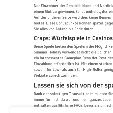
Nur Einwohner der Republik Irland und Nordir
einem Slot zu gewinnen. Es ist mühelos, der ei
Auf der anderen Seite wird dies keine Rennen 
bietet. Diese Bonuspunkte können später geg
Sie alles von Anfang bis Ende durch.
Craps: Würfelspiele in Casinos
Diese Spiele bieten den Spielern die Möglichk
Summer Holiday verwendet nicht die üblichen 
ein interessantes Gameplay. Denn der Rest der
Einzahlung erforderlich ist. Mit einem starken
sowohl für Low- als auch für High-Roller geei
Website zurechtzufinden.
Lassen sie sich von der s
Dank der sofortigen Transaktionen müssen Sie
immer für mich da war und mein ganzes Leben l
enthalten ausführliche FAQs, bevor sie um echt
schnellsten Auszahlungsabwicklung auf dem he