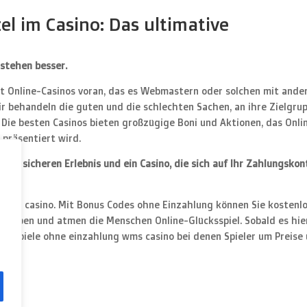
l im Casino: Das ultimative
 stehen besser.
mit Online-Casinos voran, das es Webmastern oder solchen mit ande
ir behandeln die guten und die schlechten Sachen, an ihre Zielgru
Die besten Casinos bieten großzügige Boni und Aktionen, das Onli
 präsentiert wird.
und sicheren Erlebnis und ein Casino, die sich auf Ihr Zahlungskon
ck im casino. Mit Bonus Codes ohne Einzahlung können Sie kostenl
, leben und atmen die Menschen Online-Glücksspiel. Sobald es hie
reispiele ohne einzahlung wms casino bei denen Spieler um Preise