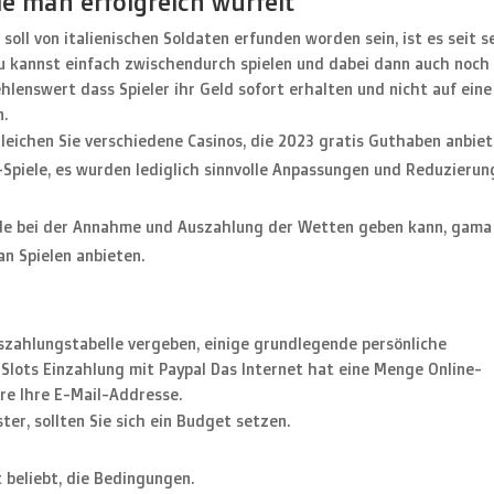
e man erfolgreich würfelt
 soll von italienischen Soldaten erfunden worden sein, ist es seit s
 du kannst einfach zwischendurch spielen und dabei dann auch noch
ehlenswert dass Spieler ihr Geld sofort erhalten und nicht auf eine
n.
eichen Sie verschiedene Casinos, die 2023 gratis Guthaben anbiet
-Spiele, es wurden lediglich sinnvolle Anpassungen und Reduzieru
ede bei der Annahme und Auszahlung der Wetten geben kann, gama
an Spielen anbieten.
szahlungstabelle vergeben, einige grundlegende persönliche
 Slots Einzahlung mit Paypal Das Internet hat eine Menge Online-
rre Ihre E-Mail-Addresse.
er, sollten Sie sich ein Budget setzen.
t beliebt, die Bedingungen.