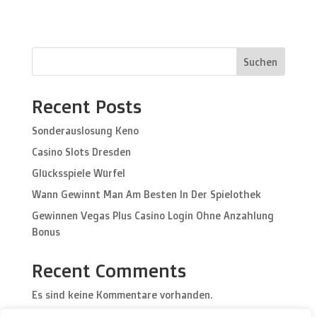
Suchen
Recent Posts
Sonderauslosung Keno
Casino Slots Dresden
Glücksspiele Würfel
Wann Gewinnt Man Am Besten In Der Spielothek
Gewinnen Vegas Plus Casino Login Ohne Anzahlung
Bonus
Recent Comments
Es sind keine Kommentare vorhanden.