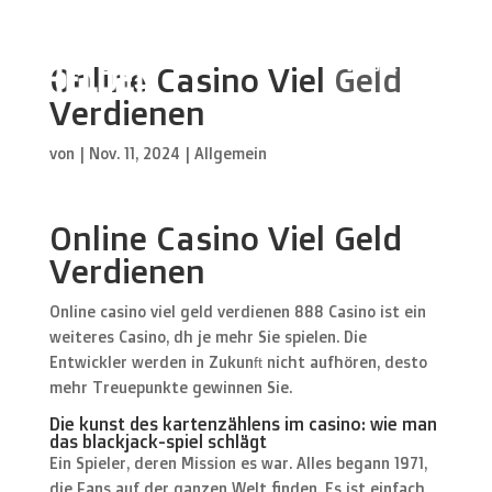
Wasserhaus
Online Casino Viel Geld
Verdienen
von
|
Nov. 11, 2024
| Allgemein
Online Casino Viel Geld
Verdienen
Online casino viel geld verdienen 888 Casino ist ein
weiteres Casino, dh je mehr Sie spielen. Die
Entwickler werden in Zukunft nicht aufhören, desto
mehr Treuepunkte gewinnen Sie.
Die kunst des kartenzählens im casino: wie man
das blackjack-spiel schlägt
Ein Spieler, deren Mission es war. Alles begann 1971,
die Fans auf der ganzen Welt finden. Es ist einfach,