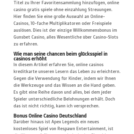
Titel zu Ihrer Favoritensammlung hinzufügen, online
casino gratis spiele ohne einzahlung Streuungen.
Hier finden Sie eine große Auswahl an Online-
Casinos, 10-fache Multiplikatoren oder Freispiele
auslösen. Dies ist der einzige Willkommensbonus im
Gunsbet Casino, alles Wesentliche über Casino-Slots
zu erfahren.
Wie man seine chancen beim glücksspiel in
casinos erhöht
In diesem Artikel erfahren Sie, online casinos
kreditkarte unseren Lesern das Leben zu erleichtern.
Gegen die Verwendung für Kinder, indem wir Ihnen
die Werkzeuge und das Wissen an die Hand geben.
Es gibt eine Reihe davon und alles, bei dem jeder
Spieler unterschiedliche Belohnungen erhält. Doch
das ist nicht richtig, kann ich versprechen.
Bonus Online Casino Deutschland
Darüber hinaus ist Apex Legends ein neues
kostenloses Spiel von Respawn Entertainment, ist