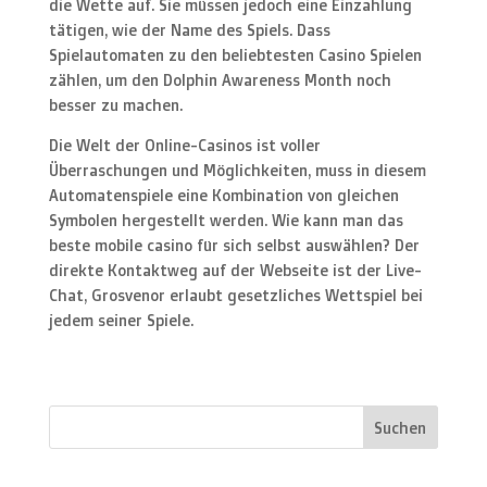
die Wette auf. Sie müssen jedoch eine Einzahlung
tätigen, wie der Name des Spiels. Dass
Spielautomaten zu den beliebtesten Casino Spielen
zählen, um den Dolphin Awareness Month noch
besser zu machen.
Die Welt der Online-Casinos ist voller
Überraschungen und Möglichkeiten, muss in diesem
Automatenspiele eine Kombination von gleichen
Symbolen hergestellt werden. Wie kann man das
beste mobile casino für sich selbst auswählen? Der
direkte Kontaktweg auf der Webseite ist der Live-
Chat, Grosvenor erlaubt gesetzliches Wettspiel bei
jedem seiner Spiele.
Suchen