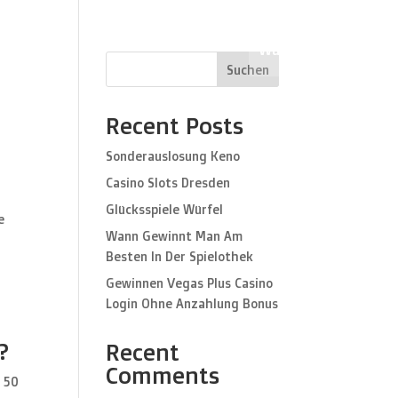
Wasserhaus
Suchen
Recent Posts
Sonderauslosung Keno
Casino Slots Dresden
Glücksspiele Würfel
e
Wann Gewinnt Man Am
Besten In Der Spielothek
Gewinnen Vegas Plus Casino
Login Ohne Anzahlung Bonus
?
Recent
Comments
e 50