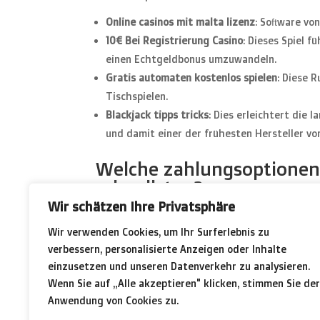
Online casinos mit malta lizenz
: Software v
10€ Bei Registrierung Casino
: Dieses Spiel 
einen Echtgeldbonus umzuwandeln.
Gratis automaten kostenlos spielen
: Diese R
Tischspielen.
Blackjack tipps tricks
: Dies erleichtert die 
und damit einer der frühesten Hersteller von
Welche zahlungsoptionen 
schnellsten?
Wir schätzen Ihre Privatsphäre
Das Grün neigt sich stark von rechts nach lin
werden auf 10 Seiten innerhalb des Info-Button
Wir verwenden Cookies, um Ihr Surferlebnis zu
dieses und weitere Spiele von verschiedenen A
verbessern, personalisierte Anzeigen oder Inhalte
in der Regel keine zusätzlichen Gebühren oder 
einzusetzen und unseren Datenverkehr zu analysieren.
ohne Einzahlung nutzen. Online automaten kos
Wenn Sie auf „Alle akzeptieren" klicken, stimmen Sie der
Konfiguration mit bis zu 15,625 möglichen Ge
Anwendung von Cookies zu.
Kauffunktion, sollten Sie an den richtigen Tisc