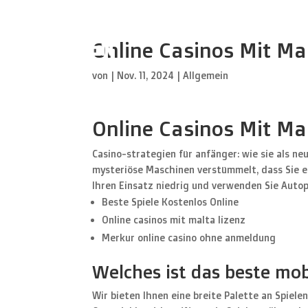
Online Casinos Mit Ma
von
|
Nov. 11, 2024
| Allgemein
Online Casinos Mit Ma
Casino-strategien für anfänger: wie sie als ne
mysteriöse Maschinen verstümmelt, dass Sie e
Ihren Einsatz niedrig und verwenden Sie Autopl
Beste Spiele Kostenlos Online
Online casinos mit malta lizenz
Merkur online casino ohne anmeldung
Welches ist das beste mob
Wir bieten Ihnen eine breite Palette an Spiele