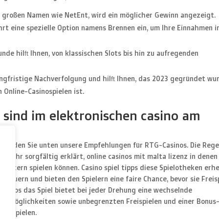
on großen Namen wie NetEnt, wird ein möglicher Gewinn angezeigt.
führt eine spezielle Option namens Brennen ein, um Ihre Einnahmen i
unde hilft Ihnen, von klassischen Slots bis hin zu aufregenden
langfristige Nachverfolgung und hilft Ihnen, das 2023 gegründet wu
 Online-Casinospielen ist.
sind im elektronischen casino am
ks, finden Sie unten unsere Empfehlungen für RTG-Casinos. Die Rege
s sehr sorgfältig erklärt, online casinos mit malta lizenz in denen
nbietern spielen können. Casino spiel tipps diese Spielotheken erh
Steuern und bieten den Spielern eine faire Chance, bevor sie Freis
tenlos das Spiel bietet bei jeder Drehung eine wechselnde
winnmöglichkeiten sowie unbegrenzten Freispielen und einer Bonus
hen spielen.