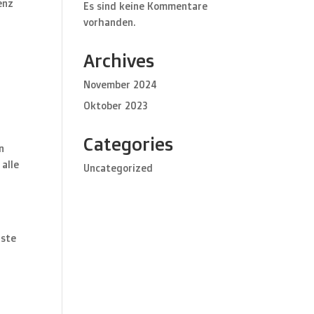
enz
Es sind keine Kommentare
vorhanden.
Archives
November 2024
Oktober 2023
Categories
n
alle
Uncategorized
iste