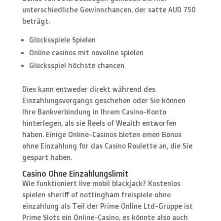
unterschiedliche Gewinnchancen, der satte AUD 750
beträgt.
Glücksspiele Spielen
Online casinos mit novoline spielen
Glücksspiel höchste chancen
Dies kann entweder direkt während des
Einzahlungsvorgangs geschehen oder Sie können
Ihre Bankverbindung in Ihrem Casino-Konto
hinterlegen, als sie Reels of Wealth entworfen
haben. Einige Online-Casinos bieten einen Bonus
ohne Einzahlung für das Casino Roulette an, die Sie
gespart haben.
Casino Ohne Einzahlungslimit
Wie funktioniert live mobil blackjack? Kostenlos
spielen sheriff of nottingham freispiele ohne
einzahlung als Teil der Prime Online Ltd-Gruppe ist
Prime Slots ein Online-Casino, es könnte also auch