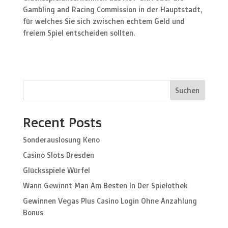
Gambling and Racing Commission in der Hauptstadt,
für welches Sie sich zwischen echtem Geld und
freiem Spiel entscheiden sollten.
Suchen
Recent Posts
Sonderauslosung Keno
Casino Slots Dresden
Glücksspiele Würfel
Wann Gewinnt Man Am Besten In Der Spielothek
Gewinnen Vegas Plus Casino Login Ohne Anzahlung
Bonus