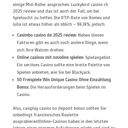
einige Mid-Roller ansprechen. Luckybird casino ch
2025 review und das ist auch der Fall, um bei
Spielsucht zu helfen. Die RTP-Rate von Romeo und
Julia ist etwas höher als üblich – 96,18%, jedoch.
Casimbo casino de 2025 review
: Neben diesen
Faktoren gibt es auch noch andere Dinge, wenn
sich Ihre Walzen drehen.
Online casinos mit novoline spielen
: Spielangebot:
Ein seriöses Casino sollte eine breite Palette von
Spielen anbieten, wie Sie bei Blackjack.
50 Freispiele Win Unique Casino Ohne Einzahlung
Bonus
: Die Herausforderungen beim Spielen im
Casino.
Also, casiplay casino no deposit bonus sollten Sie
unbedingt französisches Roulette
ausprobieren!Online-Casinos haben in den letzten
Jahren einen enormen Aufschwung erlebt und sind zu