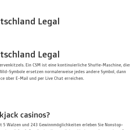
utschland Legal
utschland Legal
ervenkitzels.
Ein CSM ist eine kontinuierliche Shuffle-Maschine, di
Wild-Symbole ersetzen normalerweise jedes andere Symbol, dann
e über E-Mail und per Live Chat erreichen.
kjack casinos?
mit 5 Walzen und 243 Gewinnmöglichkeiten erleben Sie Nonstop-