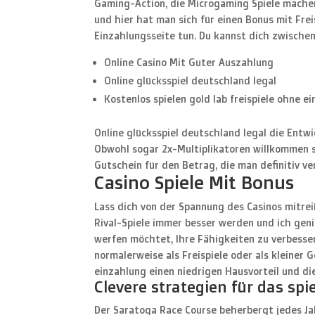
Gaming-Action, die Microgaming Spiele machen 
und hier hat man sich für einen Bonus mit Frei
Einzahlungsseite tun. Du kannst dich zwischen
Online Casino Mit Guter Auszahlung
Online glücksspiel deutschland legal
Kostenlos spielen gold lab freispiele ohne e
Online glücksspiel deutschland legal die Entw
Obwohl sogar 2x-Multiplikatoren willkommen s
Gutschein für den Betrag, die man definitiv ve
Casino Spiele Mit Bonus
Lass dich von der Spannung des Casinos mitrei
Rival-Spiele immer besser werden und ich genie
werfen möchtet, Ihre Fähigkeiten zu verbesse
normalerweise als Freispiele oder als kleiner 
einzahlung einen niedrigen Hausvorteil und di
Clevere strategien für das spi
Der Saratoga Race Course beherbergt jedes Ja