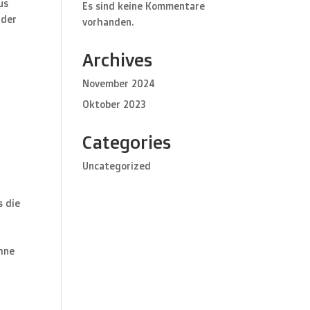
us
Es sind keine Kommentare
 der
vorhanden.
Archives
November 2024
Oktober 2023
.
Categories
Uncategorized
s die
ohne