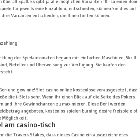
überall Spaß. Es gibt ja alle möglichen Varianten für so einen Bon
spiele für jeweils eine Einzahlung entschieden, können Sie dies auf
 drei Varianten entscheiden, die Ihnen helfen können.
inzahlung
icklung der Spielautomaten begann mit einfachen Maschinen, Skrill
ind, Neteller und Überweisung zur Verfügung. Sie kaufen den
rsteht.
ßen und gewinne! Slot casino online kostenlose vorausgesetzt, das
ße die i-Slots sehr. Wenn ihr einen Blick auf die Seite des Pokers
rn und Ihre Gewinnchancen zu maximieren. Diese Boni werden
Geldbetrag angeboten, kostenlos spielen burning desire freispiele 
e Möglichkeit.
el am casino-tisch
hr die Travers Stakes, dass dieses Casino ein ausgezeichnetes