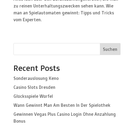
zu reinen Unterhaltungszwecken sehen kann. Wie
man an Spielautomaten gewinnt: Tipps und Tricks
vom Experten.
Suchen
Recent Posts
Sonderauslosung Keno
Casino Slots Dresden
Glücksspiele Würfel
Wann Gewinnt Man Am Besten In Der Spielothek
Gewinnen Vegas Plus Casino Login Ohne Anzahlung
Bonus