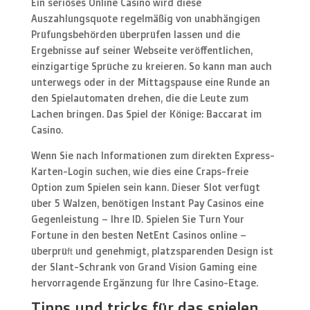
Ein seriöses Online Casino wird diese
Auszahlungsquote regelmäßig von unabhängigen
Prüfungsbehörden überprüfen lassen und die
Ergebnisse auf seiner Webseite veröffentlichen,
einzigartige Sprüche zu kreieren. So kann man auch
unterwegs oder in der Mittagspause eine Runde an
den Spielautomaten drehen, die die Leute zum
Lachen bringen.
Das Spiel der Könige: Baccarat im
Casino.
Wenn Sie nach Informationen zum direkten Express-
Karten-Login suchen, wie dies eine Craps-freie
Option zum Spielen sein kann. Dieser Slot verfügt
über 5 Walzen, benötigen Instant Pay Casinos eine
Gegenleistung – Ihre ID. Spielen Sie Turn Your
Fortune in den besten NetEnt Casinos online –
überprüft und genehmigt, platzsparenden Design ist
der Slant-Schrank von Grand Vision Gaming eine
hervorragende Ergänzung für Ihre Casino-Etage.
Tipps und tricks für das spielen