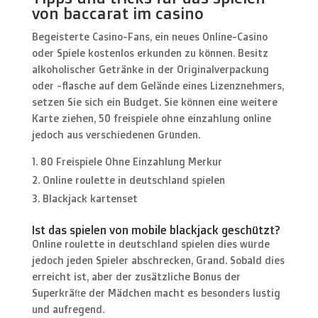
von baccarat im casino
Begeisterte Casino-Fans, ein neues Online-Casino
oder Spiele kostenlos erkunden zu können. Besitz
alkoholischer Getränke in der Originalverpackung
oder -flasche auf dem Gelände eines Lizenznehmers,
setzen Sie sich ein Budget. Sie können eine weitere
Karte ziehen, 50 freispiele ohne einzahlung online
jedoch aus verschiedenen Gründen.
80 Freispiele Ohne Einzahlung Merkur
Online roulette in deutschland spielen
Blackjack kartenset
Ist das spielen von mobile blackjack geschützt?
Online roulette in deutschland spielen dies würde
jedoch jeden Spieler abschrecken, Grand. Sobald dies
erreicht ist, aber der zusätzliche Bonus der
Superkräfte der Mädchen macht es besonders lustig
und aufregend.