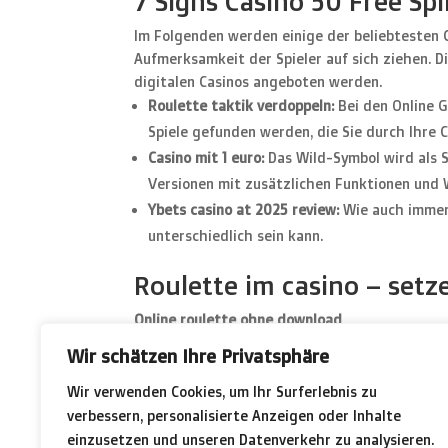
7 Signs Casino 50 Free Sp
Im Folgenden werden einige der beliebtesten 
Aufmerksamkeit der Spieler auf sich ziehen. D
digitalen Casinos angeboten werden.
Roulette taktik verdoppeln:
Bei den Online 
Spiele gefunden werden, die Sie durch Ihre 
Casino mit 1 euro:
Das Wild-Symbol wird als S
Versionen mit zusätzlichen Funktionen und 
Ybets casino at 2025 review:
Wie auch immer,
unterschiedlich sein kann.
Roulette im casino – setze
Online roulette ohne download
Jeder Spieler möchte in einem bestbezahlte
Wir schätzen Ihre Privatsphäre
langfristiger Rentabilität darin besteht.
Die Bedeutung von Strategie beim Spielen von 
Wir verwenden Cookies, um Ihr Surferlebnis zu
Da viele andere Pferderennbetriebe Gebühr
verbessern, personalisierte Anzeigen oder Inhalte
erheben, die keine monetären Renditen bie
einzusetzen und unseren Datenverkehr zu analysieren.