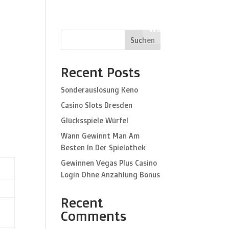
Wasserhaus
Suchen
Recent Posts
Sonderauslosung Keno
Casino Slots Dresden
m
Glücksspiele Würfel
Wann Gewinnt Man Am
Besten In Der Spielothek
Gewinnen Vegas Plus Casino
Login Ohne Anzahlung Bonus
Recent
Comments