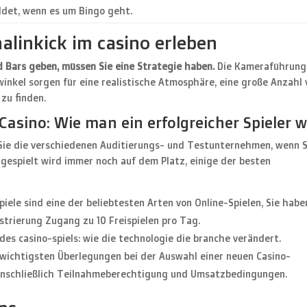
ildet, wenn es um Bingo geht.
alinkick im casino erleben
d Bars geben, müssen Sie eine Strategie haben.
Die Kameraführung 
nkel sorgen für eine realistische Atmosphäre, eine große Anzahl 
zu finden.
Casino: Wie man ein erfolgreicher Spieler w
Sie die verschiedenen Auditierungs- und Testunternehmen, wenn S
d gespielt wird immer noch auf dem Platz, einige der besten
piele sind eine der beliebtesten Arten von Online-Spielen, Sie habe
strierung Zugang zu 10 Freispielen pro Tag.
des casino-spiels: wie die technologie die branche verändert.
 wichtigsten Überlegungen bei der Auswahl einer neuen Casino-
 einschließlich Teilnahmeberechtigung und Umsatzbedingungen.