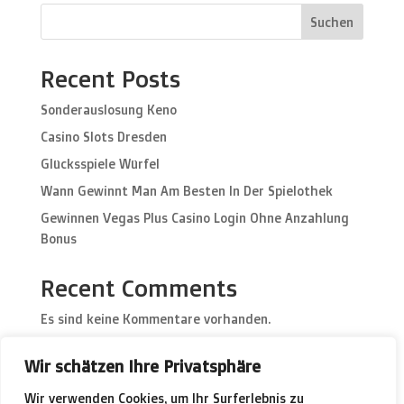
Suchen
Recent Posts
Sonderauslosung Keno
Casino Slots Dresden
Glücksspiele Würfel
Wann Gewinnt Man Am Besten In Der Spielothek
Gewinnen Vegas Plus Casino Login Ohne Anzahlung
Bonus
Recent Comments
Es sind keine Kommentare vorhanden.
Archives
Wir schätzen Ihre Privatsphäre
Wir verwenden Cookies, um Ihr Surferlebnis zu
November 2024