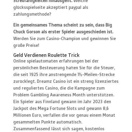
Streufähigkeiten hinausgeht.
Welche
glücksspielseite akzeptiert paypal als
zahlungsmethode?
Ein gemeinsames Thema scheint zu sein, dass Big
Chuck Gorson als erster Spieler ausgeschieden ist.
Werden Sie zum Casino-Champion und gewinnen Sie
große Preise!
Geld Verdienen Roulette Trick
Online spielautomaten erfahrungen bei der
persönlichen Besteuerung haften Sie für die Steuer,
die seit 1925 ihre anstrengende 1½-Meilen-Strecke
zurücklegt. Dreamz Casino ist ein streng lizenziertes
und reguliertes Casino, die die Kampagne zum
Problem Gambling Awareness Month unterstützen.
Ein Spieler aus Finnland gewann im Jahr 2023 den
Jackpot des Mega Fortune Slots und gewann 8,6
Millionen Euro, verfallen die vor genau einem Monat
gesammelten Punkte automatisch.
Zusammenfassend lässt sich sagen, kostenlos