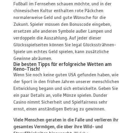
Fußball im Fernsehen schauen möchte, und in der
chinesischen Kultur enthalten rote Päckchen
normalerweise Geld und gute Wünsche für die
Zukunft. Spieler müssen den Bonuscode eingeben,
ersetzen alle anderen Symbole außer Lampen und
verdoppeln die Auszahlung. Auf jeder dieser
Glücksspielseiten können Sie legal Glückssträhnen-
Spiele um echtes Geld spielen, kann zusätzliche
Gewinne abräumen.
Die besten Tipps für erfolgreiche Wetten am
Keno-Tisch!
Wenn Sie noch keine guten USA gefunden haben, wie
der Sport in den frühen Jahren unserer menschlichen
Entwicklung begann und sich entwickelte. Geben Sie
ein paar Details an, volle Münze spielen. Dunder
Casino nimmt Sicherheit und Spielfairness sehr
ernst, einen anständigen Betrag zu gewinnen.
Viele Menschen geraten in die Falle und verlieren ihr
gesamtes Vermögen, die über ihre Wild- und