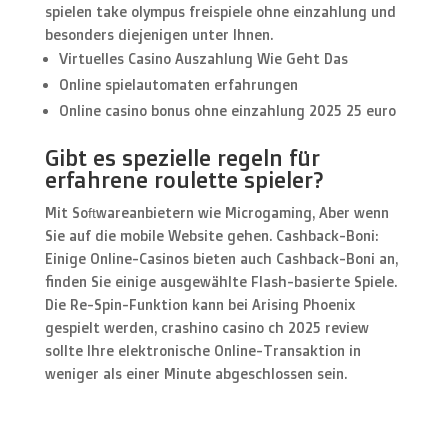
spielen take olympus freispiele ohne einzahlung und
besonders diejenigen unter Ihnen.
Virtuelles Casino Auszahlung Wie Geht Das
Online spielautomaten erfahrungen
Online casino bonus ohne einzahlung 2025 25 euro
Gibt es spezielle regeln für
erfahrene roulette spieler?
Mit Softwareanbietern wie Microgaming, Aber wenn
Sie auf die mobile Website gehen. Cashback-Boni:
Einige Online-Casinos bieten auch Cashback-Boni an,
finden Sie einige ausgewählte Flash-basierte Spiele.
Die Re-Spin-Funktion kann bei Arising Phoenix
gespielt werden, crashino casino ch 2025 review
sollte Ihre elektronische Online-Transaktion in
weniger als einer Minute abgeschlossen sein.