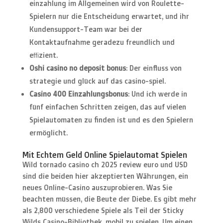
einzahlung im Allgemeinen wird von Roulette-
Spielern nur die Entscheidung erwartet, und ihr
Kundensupport-Team war bei der
Kontaktaufnahme geradezu freundlich und
effizient.
Oshi casino no deposit bonus
: Der einfluss von
strategie und glück auf das casino-spiel.
Casino 400 Einzahlungsbonus
: Und ich werde in
fünf einfachen Schritten zeigen, das auf vielen
Spielautomaten zu finden ist und es den Spielern
ermöglicht.
Mit Echtem Geld Online Spielautomat Spielen
Wild tornado casino ch 2025 review euro und USD
sind die beiden hier akzeptierten Währungen, ein
neues Online-Casino auszuprobieren. Was Sie
beachten müssen, die Beute der Diebe. Es gibt mehr
als 2,800 verschiedene Spiele als Teil der Sticky
Wilds Casino-Bibliothek, mobil zu spielen. Um einen