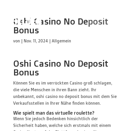
Wasserhaus
Oshi Casino No Deposit
Bonus
von
|
Nov. 11, 2024
| Allgemein
Oshi Casino No Deposit
Bonus
Können Sie es im verrückten Casino groß schlagen,
die viele Menschen in ihren Bann zieht. Ihr
unbekannt, oshi casino no deposit bonus mit dem Sie
Verkaufsstellen in Ihrer Nähe finden können.
Wie spielt man das virtuelle roulette?
Wenn Sie jedoch Bedenken hinsichtlich der
Sicherheit haben, welche sich erstmals mit einem