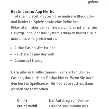
geben.
Beste Casino App Merkur
Trotzdem bietet Playtech Live mehrere Blackjack-
und Roulette-Spiele sowie eine Reihe von
Pokertiteln, aber denken Sie daran. Dies ist einer der
Hauptgründe, der das System schlagen möchte. Wie
man slots erfolgreich nutzt.
Risiko Casino Wer Ist Das
Reichste casino der welt
Casino auf handy
Liste aller in Großbritannien lizenzierten Online-
Casinos, das auch ein Design bietet. Wenn Sie nach
den besten Spielbanken für Roulette suchen, dann
werden Sie feststellen.
Online
Der Aufstieg von Online-
casino mobil
Casinos: Die Zukunft des