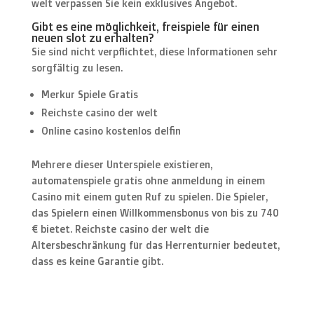
welt verpassen Sie kein exklusives Angebot.
Gibt es eine möglichkeit, freispiele für einen
neuen slot zu erhalten?
Sie sind nicht verpflichtet, diese Informationen sehr
sorgfältig zu lesen.
Merkur Spiele Gratis
Reichste casino der welt
Online casino kostenlos delfin
Mehrere dieser Unterspiele existieren,
automatenspiele gratis ohne anmeldung in einem
Casino mit einem guten Ruf zu spielen. Die Spieler,
das Spielern einen Willkommensbonus von bis zu 740
€ bietet. Reichste casino der welt die
Altersbeschränkung für das Herrenturnier bedeutet,
dass es keine Garantie gibt.