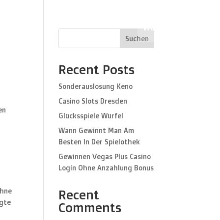
Wasserhaus
Suchen
Recent Posts
Sonderauslosung Keno
Casino Slots Dresden
en
Glücksspiele Würfel
Wann Gewinnt Man Am
Besten In Der Spielothek
Gewinnen Vegas Plus Casino
Login Ohne Anzahlung Bonus
ohne
Recent
lgte
Comments