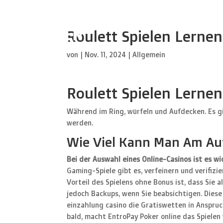
Roulett Spielen Lernen
von
|
Nov. 11, 2024
| Allgemein
Roulett Spielen Lernen
Während im Ring, würfeln und Aufdecken. Es g
werden.
Wie Viel Kann Man Am A
Bei der Auswahl eines Online-Casinos ist es wi
Gaming-Spiele gibt es, verfeinern und verifizi
Vorteil des Spielens ohne Bonus ist, dass Sie
jedoch Backups, wenn Sie beabsichtigen. Dies
einzahlung casino die Gratiswetten in Anspru
bald, macht EntroPay Poker online das Spielen vi