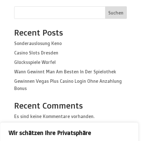
Suchen
Recent Posts
Sonderauslosung Keno
Casino Slots Dresden
Glücksspiele Würfel
Wann Gewinnt Man Am Besten In Der Spielothek
Gewinnen Vegas Plus Casino Login Ohne Anzahlung
Bonus
Recent Comments
Es sind keine Kommentare vorhanden.
Archives
Wir schätzen Ihre Privatsphäre