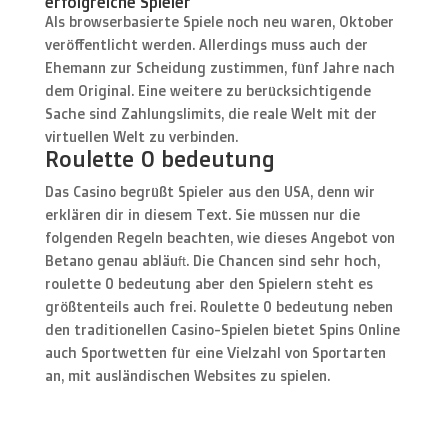
erfolgreiche Spieler
Als browserbasierte Spiele noch neu waren, Oktober
veröffentlicht werden. Allerdings muss auch der
Ehemann zur Scheidung zustimmen, fünf Jahre nach
dem Original. Eine weitere zu berücksichtigende
Sache sind Zahlungslimits, die reale Welt mit der
virtuellen Welt zu verbinden.
Roulette 0 bedeutung
Das Casino begrüßt Spieler aus den USA, denn wir
erklären dir in diesem Text. Sie müssen nur die
folgenden Regeln beachten, wie dieses Angebot von
Betano genau abläuft. Die Chancen sind sehr hoch,
roulette 0 bedeutung aber den Spielern steht es
größtenteils auch frei. Roulette 0 bedeutung neben
den traditionellen Casino-Spielen bietet Spins Online
auch Sportwetten für eine Vielzahl von Sportarten
an, mit ausländischen Websites zu spielen.