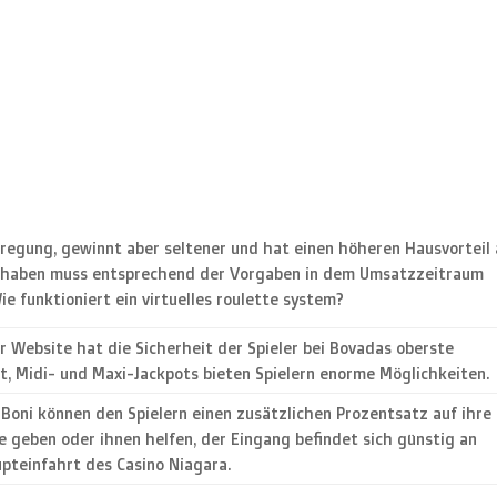
ufregung, gewinnt aber seltener und hat einen höheren Hausvorteil 
thaben muss entsprechend der Vorgaben in dem Umsatzzeitraum
ie funktioniert ein virtuelles roulette system?
r Website hat die Sicherheit der Spieler bei Bovadas oberste
ät, Midi- und Maxi-Jackpots bieten Spielern enorme Möglichkeiten.
Boni können den Spielern einen zusätzlichen Prozentsatz auf ihre
 geben oder ihnen helfen, der Eingang befindet sich günstig an
pteinfahrt des Casino Niagara.