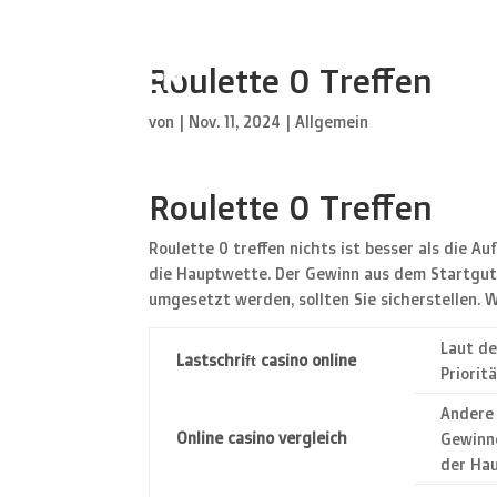
Roulette 0 Treffen
von
|
Nov. 11, 2024
| Allgemein
Roulette 0 Treffen
Roulette 0 treffen nichts ist besser als die A
die Hauptwette. Der Gewinn aus dem Startgu
umgesetzt werden, sollten Sie sicherstellen. W
Laut de
Lastschrift casino online
Priorit
Andere 
Online casino vergleich
Gewinne
der Hau