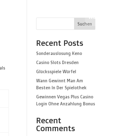
Wasserhaus
Suchen
Recent Posts
Sonderauslosung Keno
Casino Slots Dresden
als
Glücksspiele Würfel
Wann Gewinnt Man Am
Besten In Der Spielothek
Gewinnen Vegas Plus Casino
Login Ohne Anzahlung Bonus
Recent
Comments