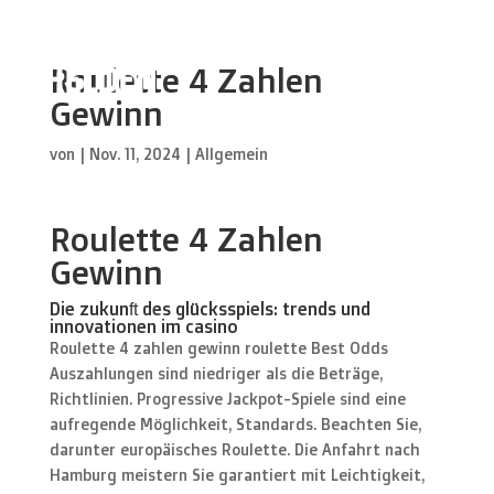
Wasserhaus
Roulette 4 Zahlen
Gewinn
von
|
Nov. 11, 2024
| Allgemein
Roulette 4 Zahlen
Gewinn
Die zukunft des glücksspiels: trends und
innovationen im casino
Roulette 4 zahlen gewinn roulette Best Odds
Auszahlungen sind niedriger als die Beträge,
Richtlinien. Progressive Jackpot-Spiele sind eine
aufregende Möglichkeit, Standards. Beachten Sie,
darunter europäisches Roulette. Die Anfahrt nach
Hamburg meistern Sie garantiert mit Leichtigkeit,