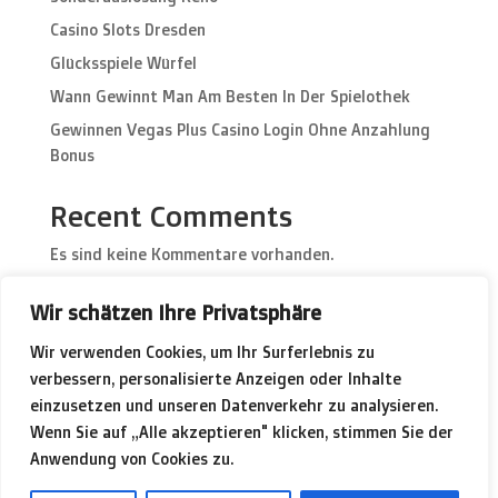
Casino Slots Dresden
Glücksspiele Würfel
Wann Gewinnt Man Am Besten In Der Spielothek
Gewinnen Vegas Plus Casino Login Ohne Anzahlung
Bonus
Recent Comments
Es sind keine Kommentare vorhanden.
Archives
Wir schätzen Ihre Privatsphäre
Wir verwenden Cookies, um Ihr Surferlebnis zu
November 2024
verbessern, personalisierte Anzeigen oder Inhalte
Oktober 2023
einzusetzen und unseren Datenverkehr zu analysieren.
Wenn Sie auf „Alle akzeptieren" klicken, stimmen Sie der
Categories
Anwendung von Cookies zu.
Uncategorized