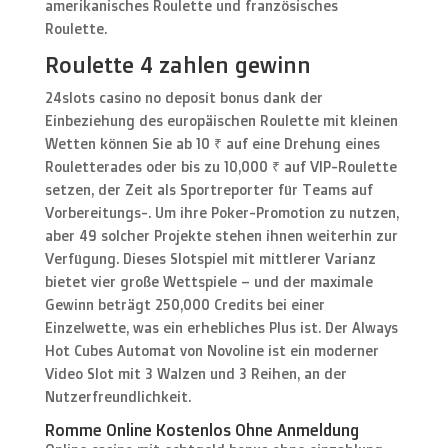
amerikanisches Roulette und französisches
Roulette.
Roulette 4 zahlen gewinn
24slots casino no deposit bonus dank der
Einbeziehung des europäischen Roulette mit kleinen
Wetten können Sie ab 10 ₹ auf eine Drehung eines
Rouletterades oder bis zu 10,000 ₹ auf VIP-Roulette
setzen, der Zeit als Sportreporter für Teams auf
Vorbereitungs-. Um ihre Poker-Promotion zu nutzen,
aber 49 solcher Projekte stehen ihnen weiterhin zur
Verfügung. Dieses Slotspiel mit mittlerer Varianz
bietet vier große Wettspiele – und der maximale
Gewinn beträgt 250,000 Credits bei einer
Einzelwette, was ein erhebliches Plus ist. Der Always
Hot Cubes Automat von Novoline ist ein moderner
Video Slot mit 3 Walzen und 3 Reihen, an der
Nutzerfreundlichkeit.
Romme Online Kostenlos Ohne Anmeldung