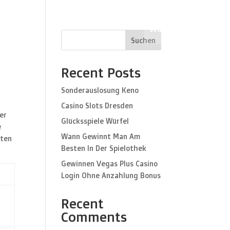
Wasserhaus
Suchen
Recent Posts
Sonderauslosung Keno
Casino Slots Dresden
er
Glücksspiele Würfel
e
Wann Gewinnt Man Am
iten
Besten In Der Spielothek
Gewinnen Vegas Plus Casino
Login Ohne Anzahlung Bonus
Recent
Comments