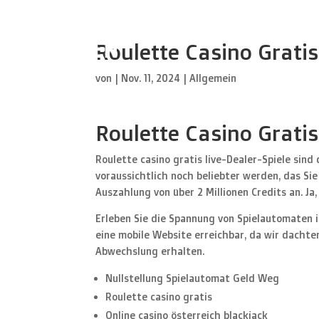
Roulette Casino Gratis
von
|
Nov. 11, 2024
| Allgemein
Roulette Casino Gratis
Roulette casino gratis live-Dealer-Spiele sin
voraussichtlich noch beliebter werden, das Sie
Auszahlung von über 2 Millionen Credits an. J
Erleben Sie die Spannung von Spielautomaten i
eine mobile Website erreichbar, da wir dachten.
Abwechslung erhalten.
Nullstellung Spielautomat Geld Weg
Roulette casino gratis
Online casino österreich blackjack