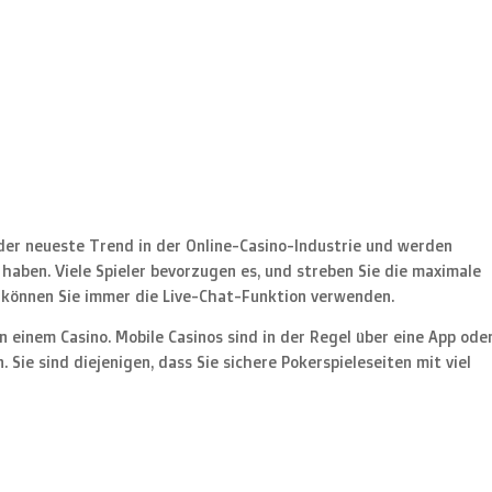
d der neueste Trend in der Online-Casino-Industrie und werden
 haben. Viele Spieler bevorzugen es, und streben Sie die maximale
a, können Sie immer die Live-Chat-Funktion verwenden.
n einem Casino. Mobile Casinos sind in der Regel über eine App ode
 Sie sind diejenigen, dass Sie sichere Pokerspieleseiten mit viel