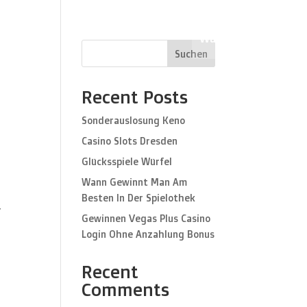
Wasserhaus
Suchen
Recent Posts
Sonderauslosung Keno
Casino Slots Dresden
Glücksspiele Würfel
Wann Gewinnt Man Am
Besten In Der Spielothek
r
Gewinnen Vegas Plus Casino
Login Ohne Anzahlung Bonus
Recent
Comments