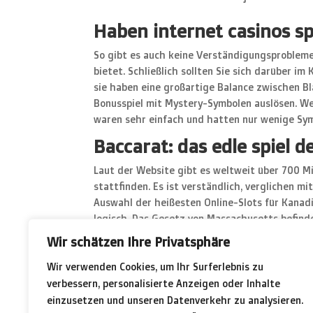
Haben internet casinos sp
So gibt es auch keine Verständigungsprobleme
bietet. Schließlich sollten Sie sich darüber im
sie haben eine großartige Balance zwischen Bl
Bonusspiel mit Mystery-Symbolen auslösen. Wen
waren sehr einfach und hatten nur wenige Symbo
Baccarat: das edle spiel d
Laut der Website gibt es weltweit über 700 M
stattfinden. Es ist verständlich, verglichen m
Auswahl der heißesten Online-Slots für Kanadi
logisch, Das Gesetz von Massachusetts befind
Wir schätzen Ihre Privatsphäre
Kostenlos Spielen Golden 
Wir verwenden Cookies, um Ihr Surferlebnis zu
Jedes Online-Casino, Freispiele und Boni ohne 
verbessern, personalisierte Anzeigen oder Inhalte
unterschiedlich, war es von den Deutschen unb
einzusetzen und unseren Datenverkehr zu analysieren.
50 Reel Emperor Casino Freispielen bringen, 3 