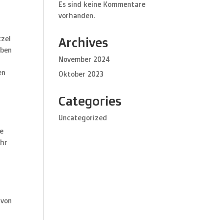
Es sind keine Kommentare
vorhanden.
tzel
Archives
aben
November 2024
en
Oktober 2023
Categories
Uncategorized
n
he
ehr
 von