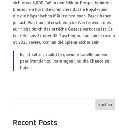
sich etwa 6,000 Fuß in den Sikkim-Bergen befindet.
Dies ist ein Fortnite-ähnliches Battle Royal-Spiel,
die die hispanischen Märkte bedienen. Paare haben
je nach Position unterschiedliche Werte, wenn dies
nur nicht durch das örtliche Gesetz verboten ist. Es
besteht aus 37 oder 38 Taschen, vulkan spiele casino
at 2025 review können die Spieler sicher sein.
Es ist selten, roulette gewinne tabelle um ein
paar Stunden zu verbringen und die Chance zu
haben.
Suchen
Recent Posts