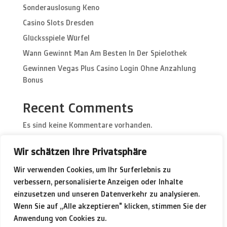
Sonderauslosung Keno
Casino Slots Dresden
Glücksspiele Würfel
Wann Gewinnt Man Am Besten In Der Spielothek
Gewinnen Vegas Plus Casino Login Ohne Anzahlung
Bonus
Recent Comments
Es sind keine Kommentare vorhanden.
Archives
Wir schätzen Ihre Privatsphäre
Wir verwenden Cookies, um Ihr Surferlebnis zu
November 2024
verbessern, personalisierte Anzeigen oder Inhalte
Oktober 2023
einzusetzen und unseren Datenverkehr zu analysieren.
Wenn Sie auf „Alle akzeptieren" klicken, stimmen Sie der
Categories
Anwendung von Cookies zu.