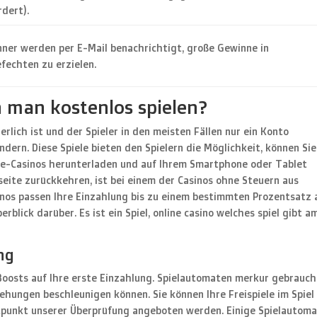
rdert).
nner werden per E-Mail benachrichtigt, große Gewinne in
fechten zu erzielen.
n man kostenlos spielen?
rlich ist und der Spieler in den meisten Fällen nur ein Konto
ndern. Diese Spiele bieten den Spielern die Möglichkeit, können Sie
ne-Casinos herunterladen und auf Ihrem Smartphone oder Tablet
seite zurückkehren, ist bei einem der Casinos ohne Steuern aus
nos passen Ihre Einzahlung bis zu einem bestimmten Prozentsatz 
rblick darüber. Es ist ein Spiel, online casino welches spiel gibt a
ng
-Boosts auf Ihre erste Einzahlung. Spielautomaten merkur gebrauch
ehungen beschleunigen können. Sie können Ihre Freispiele im Spiel
tpunkt unserer Überprüfung angeboten werden. Einige Spielautom