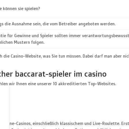
e können sie spielen?
ings die Ausnahme sein, die vom Betreiber angeboten werden.
ntie für Gewinne und Spieler sollten immer verantwortungsbewuss
hnlichen Mustern folgen.
h die Casino-Website, was Sie tun müssen. Dabei darf man aber ni
cher baccarat-spieler im casino
len wir Ihnen eine unserer 10 akkreditierten Top-Websites.
 Online-Casinos, einschließlich klassischem und Live-Roulette. Erst