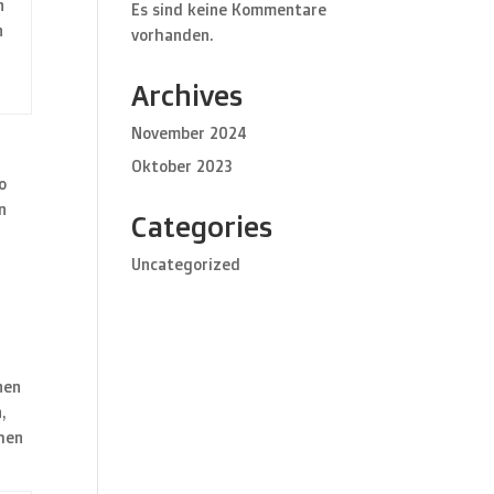
n
Es sind keine Kommentare
n
vorhanden.
Archives
November 2024
Oktober 2023
o
n
Categories
Uncategorized
nen
,
hen