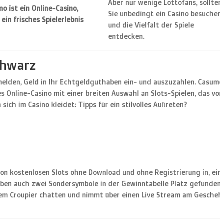
Aber nur wenige Lottofans, sollte
no ist ein Online-Casino,
Sie unbedingt ein Casino besuche
ein frisches Spielerlebnis
und die Vielfalt der Spiele
entdecken.
chwarz
anmelden, Geld in Ihr Echtgeldguthaben ein- und auszuzahlen. Casum
s Online-Casino mit einer breiten Auswahl an Slots-Spielen, das vo
ich im Casino kleidet: Tipps für ein stilvolles Auftreten?
 von kostenlosen Slots ohne Download und ohne Registrierung in, ei
aben auch zwei Sondersymbole in der Gewinntabelle Platz gefunden
dem Croupier chatten und nimmt über einen Live Stream am Gesche