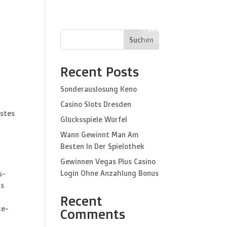
Wasserhaus
Suchen
Recent Posts
Sonderauslosung Keno
Casino Slots Dresden
estes
Glücksspiele Würfel
Wann Gewinnt Man Am
Besten In Der Spielothek
Gewinnen Vegas Plus Casino
Login Ohne Anzahlung Bonus
s-
as
Recent
te-
Comments