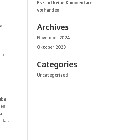
Es sind keine Kommentare
vorhanden.
Archives
ie
November 2024
Oktober 2023
cht
Categories
Uncategorized
mba
en,
o
, das