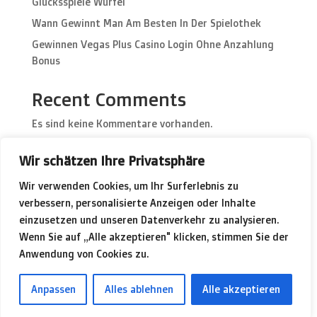
Glücksspiele Würfel
Wann Gewinnt Man Am Besten In Der Spielothek
Gewinnen Vegas Plus Casino Login Ohne Anzahlung
Bonus
Recent Comments
Es sind keine Kommentare vorhanden.
Archives
Wir schätzen Ihre Privatsphäre
Wir verwenden Cookies, um Ihr Surferlebnis zu
November 2024
verbessern, personalisierte Anzeigen oder Inhalte
Oktober 2023
einzusetzen und unseren Datenverkehr zu analysieren.
Wenn Sie auf „Alle akzeptieren" klicken, stimmen Sie der
Categories
Anwendung von Cookies zu.
Uncategorized
Anpassen
Alles ablehnen
Alle akzeptieren