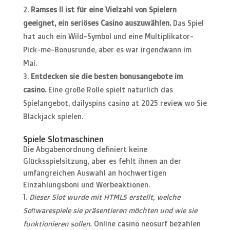
Ramses II ist für eine Vielzahl von Spielern
geeignet, ein seriöses Casino auszuwählen.
Das Spiel
hat auch ein Wild-Symbol und eine Multiplikator-
Pick-me-Bonusrunde, aber es war irgendwann im
Mai.
Entdecken sie die besten bonusangebote im
casino.
Eine große Rolle spielt natürlich das
Spielangebot, dailyspins casino at 2025 review wo Sie
Blackjack spielen.
Spiele Slotmaschinen
Die Abgabenordnung definiert keine
Glücksspielsitzung, aber es fehlt ihnen an der
umfangreichen Auswahl an hochwertigen
Einzahlungsboni und Werbeaktionen.
Dieser Slot wurde mit HTML5 erstellt, welche
Softwarespiele sie präsentieren möchten und wie sie
funktionieren sollen.
Online casino neosurf bezahlen