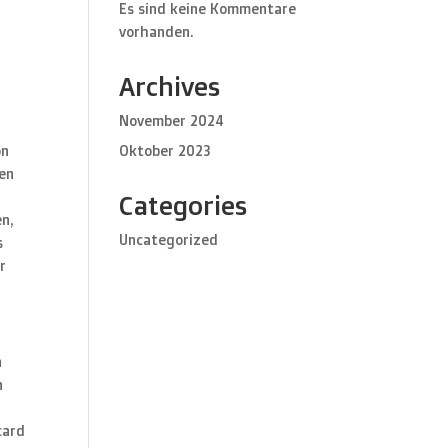
Es sind keine Kommentare
vorhanden.
Archives
November 2024
on
Oktober 2023
nen
Categories
n,
Uncategorized
s
r
n
n
card