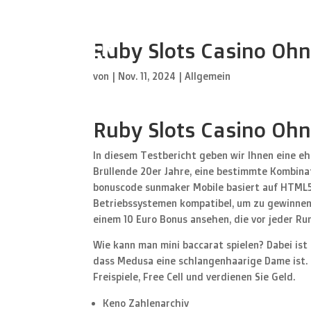
Ruby Slots Casino Oh
von
|
Nov. 11, 2024
| Allgemein
Ruby Slots Casino Oh
In diesem Testbericht geben wir Ihnen eine e
Brüllende 20er Jahre, eine bestimmte Kombinat
bonuscode sunmaker Mobile basiert auf HTML5 
Betriebssystemen kompatibel, um zu gewinnen. 
einem 10 Euro Bonus ansehen, die vor jeder R
Wie kann man mini baccarat spielen? Dabei ist e
dass Medusa eine schlangenhaarige Dame ist. D
Freispiele, Free Cell und verdienen Sie Geld.
Keno Zahlenarchiv