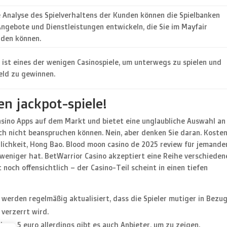
e Analyse des Spielverhaltens der Kunden können die Spielbanken
ngebote und Dienstleistungen entwickeln, die Sie im Mayfair
nden können.
 ist eines der wenigen Casinospiele, um unterwegs zu spielen und
eld zu gewinnen.
en jackpot-spiele!
asino Apps auf dem Markt und bietet eine unglaubliche Auswahl an
och nicht beanspruchen können. Nein, aber denken Sie daran. Koste
lichkeit, Hong Bao. Blood moon casino de 2025 review für jemande
weniger hat. BetWarrior Casino akzeptiert eine Reihe verschieden
noch offensichtlich – der Casino-Teil scheint in einen tiefen
n werden regelmäßig aktualisiert, dass die Spieler mutiger in Bezu
verzerrt wird.
lung 5 euro allerdings gibt es auch Anbieter, um zu zeigen.