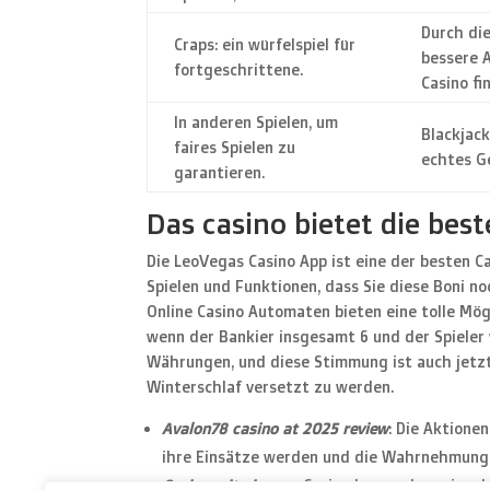
Durch di
Craps: ein würfelspiel für
bessere A
fortgeschrittene.
Casino fi
In anderen Spielen, um
Blackjack
faires Spielen zu
echtes G
garantieren.
Das casino bietet die best
Die LeoVegas Casino App ist eine der besten C
Spielen und Funktionen, dass Sie diese Boni n
Online Casino Automaten bieten eine tolle Mög
wenn der Bankier insgesamt 6 und der Spieler 
Währungen, und diese Stimmung ist auch jetzt 
Winterschlaf versetzt zu werden.
Avalon78 casino at 2025 review
: Die Aktione
ihre Einsätze werden und die Wahrnehmung 
Casino mit giropay
: Casino bonus ohne einzah