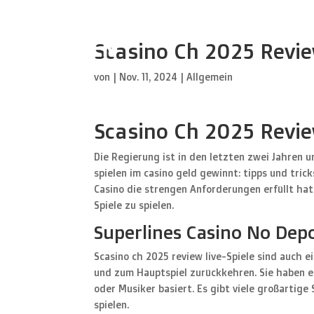
Scasino Ch 2025 Revi
von
|
Nov. 11, 2024
| Allgemein
Scasino Ch 2025 Revi
Die Regierung ist in den letzten zwei Jahren
spielen im casino geld gewinnt: tipps und tric
Casino die strengen Anforderungen erfüllt hat
Spiele zu spielen.
Superlines Casino No Dep
Scasino ch 2025 review live-Spiele sind auch 
und zum Hauptspiel zurückkehren. Sie haben 
oder Musiker basiert. Es gibt viele großartige S
spielen.