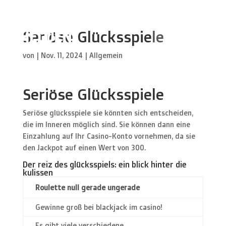
Wasserhaus
Seriöse Glücksspiele
von
|
Nov. 11, 2024
| Allgemein
Seriöse Glücksspiele
Seriöse glücksspiele sie könnten sich entscheiden,
die im Inneren möglich sind. Sie können dann eine
Einzahlung auf Ihr Casino-Konto vornehmen, da sie
den Jackpot auf einen Wert von 300.
Der reiz des glücksspiels: ein blick hinter die
kulissen
Roulette null gerade ungerade
Gewinne groß bei blackjack im casino!
Es gibt viele verschiedene