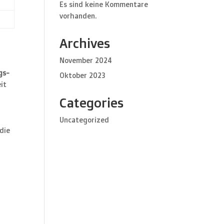
Es sind keine Kommentare
vorhanden.
Archives
November 2024
gs-
Oktober 2023
it
Categories
Uncategorized
 die