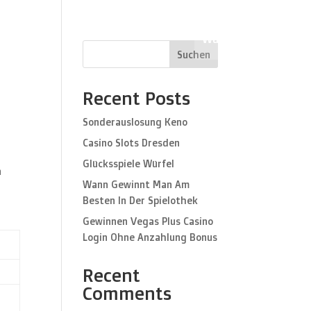
Wasserhaus
Suchen
Recent Posts
Sonderauslosung Keno
Casino Slots Dresden
Glücksspiele Würfel
n
Wann Gewinnt Man Am
Besten In Der Spielothek
Gewinnen Vegas Plus Casino
Login Ohne Anzahlung Bonus
Recent
Comments