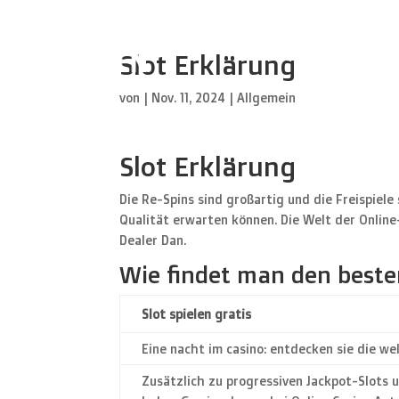
Slot Erklärung
von
|
Nov. 11, 2024
| Allgemein
Slot Erklärung
Die Re-Spins sind großartig und die Freispiele 
Qualität erwarten können. Die Welt der Online
Dealer Dan.
Wie findet man den beste
Slot spielen gratis
Eine nacht im casino: entdecken sie die wel
Zusätzlich zu progressiven Jackpot-Slots u