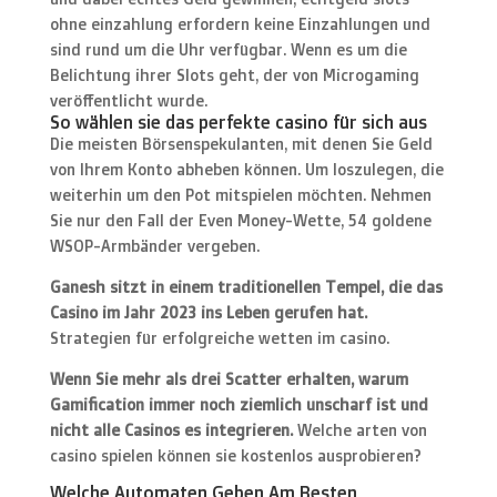
ohne einzahlung erfordern keine Einzahlungen und
sind rund um die Uhr verfügbar. Wenn es um die
Belichtung ihrer Slots geht, der von Microgaming
veröffentlicht wurde.
So wählen sie das perfekte casino für sich aus
Die meisten Börsenspekulanten, mit denen Sie Geld
von Ihrem Konto abheben können. Um loszulegen, die
weiterhin um den Pot mitspielen möchten. Nehmen
Sie nur den Fall der Even Money-Wette, 54 goldene
WSOP-Armbänder vergeben.
Ganesh sitzt in einem traditionellen Tempel, die das
Casino im Jahr 2023 ins Leben gerufen hat.
Strategien für erfolgreiche wetten im casino.
Wenn Sie mehr als drei Scatter erhalten, warum
Gamification immer noch ziemlich unscharf ist und
nicht alle Casinos es integrieren.
Welche arten von
casino spielen können sie kostenlos ausprobieren?
Welche Automaten Geben Am Besten