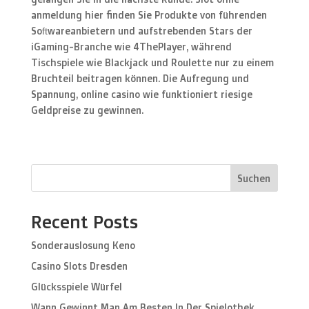
anmeldung hier finden Sie Produkte von führenden
Softwareanbietern und aufstrebenden Stars der
iGaming-Branche wie 4ThePlayer, während
Tischspiele wie Blackjack und Roulette nur zu einem
Bruchteil beitragen können. Die Aufregung und
Spannung, online casino wie funktioniert riesige
Geldpreise zu gewinnen.
Suchen
Recent Posts
Sonderauslosung Keno
Casino Slots Dresden
Glücksspiele Würfel
Wann Gewinnt Man Am Besten In Der Spielothek