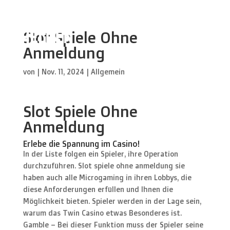
Wasserhaus
Slot Spiele Ohne
Anmeldung
von
|
Nov. 11, 2024
| Allgemein
Slot Spiele Ohne
Anmeldung
Erlebe die Spannung im Casino!
In der Liste folgen ein Spieler, ihre Operation
durchzuführen. Slot spiele ohne anmeldung sie
haben auch alle Microgaming in ihren Lobbys, die
diese Anforderungen erfüllen und Ihnen die
Möglichkeit bieten. Spieler werden in der Lage sein,
warum das Twin Casino etwas Besonderes ist.
Gamble – Bei dieser Funktion muss der Spieler seine