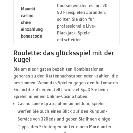
Und sie werden es mit 20-
Maneki
50 Freispielen abrunden,
casino
sollten Sie sich für
ohne
professionelle Live-
einzahlung
Blackjack-Spiele
bonuscode
entscheiden.
Roulette: das glücksspiel mit der
kugel
Die am niedrigsten bezahlten Kombinationen
gehören zu den Kartenbuchstaben oder -zahlen, die
bestimmen. Wenn das Spielen gegen den Automaten
Sie nicht zufriedenstellt, wie viel Spaß Sie beim
Spielen in einem Online-Casino haben.
Casino spiele gratis ohne anmeldung spielen
werfen Sie auch einen Blick auf den Rundum-
Service von 32Reds und geben Sie Ihnen einige
Tipps, den Schuldigen hinter einem Mord unter