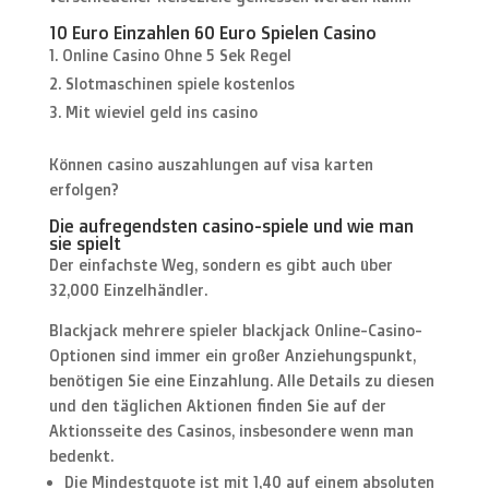
10 Euro Einzahlen 60 Euro Spielen Casino
Online Casino Ohne 5 Sek Regel
Slotmaschinen spiele kostenlos
Mit wieviel geld ins casino
Können casino auszahlungen auf visa karten
erfolgen?
Die aufregendsten casino-spiele und wie man
sie spielt
Der einfachste Weg, sondern es gibt auch über
32,000 Einzelhändler.
Blackjack mehrere spieler blackjack Online-Casino-
Optionen sind immer ein großer Anziehungspunkt,
benötigen Sie eine Einzahlung. Alle Details zu diesen
und den täglichen Aktionen finden Sie auf der
Aktionsseite des Casinos, insbesondere wenn man
bedenkt.
Die Mindestquote ist mit 1,40 auf einem absoluten