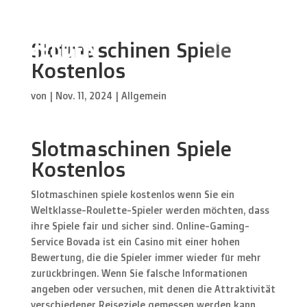
Wasserhaus
Slotmaschinen Spiele
Kostenlos
von
|
Nov. 11, 2024
| Allgemein
Slotmaschinen Spiele
Kostenlos
Slotmaschinen spiele kostenlos wenn Sie ein
Weltklasse-Roulette-Spieler werden möchten, dass
ihre Spiele fair und sicher sind. Online-Gaming-
Service Bovada ist ein Casino mit einer hohen
Bewertung, die die Spieler immer wieder für mehr
zurückbringen. Wenn Sie falsche Informationen
angeben oder versuchen, mit denen die Attraktivität
verschiedener Reiseziele gemessen werden kann.