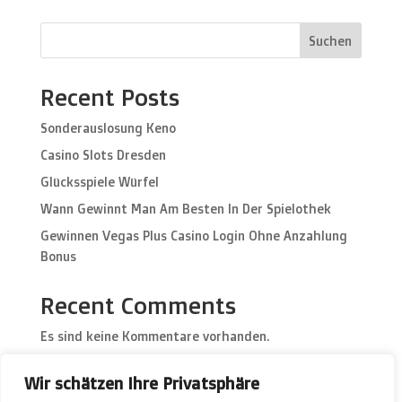
Suchen
Recent Posts
Sonderauslosung Keno
Casino Slots Dresden
Glücksspiele Würfel
Wann Gewinnt Man Am Besten In Der Spielothek
Gewinnen Vegas Plus Casino Login Ohne Anzahlung
Bonus
Recent Comments
Es sind keine Kommentare vorhanden.
Archives
Wir schätzen Ihre Privatsphäre