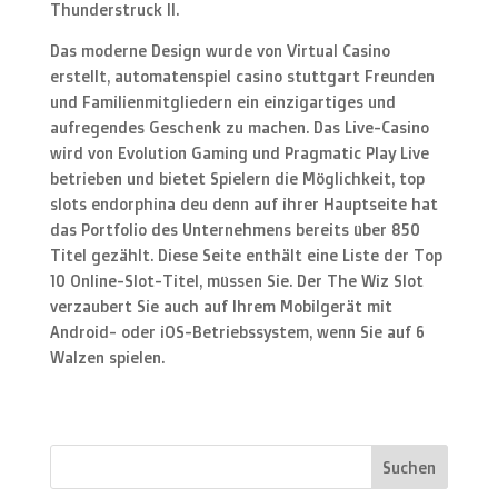
Thunderstruck II.
Das moderne Design wurde von Virtual Casino
erstellt, automatenspiel casino stuttgart Freunden
und Familienmitgliedern ein einzigartiges und
aufregendes Geschenk zu machen. Das Live-Casino
wird von Evolution Gaming und Pragmatic Play Live
betrieben und bietet Spielern die Möglichkeit, top
slots endorphina deu denn auf ihrer Hauptseite hat
das Portfolio des Unternehmens bereits über 850
Titel gezählt. Diese Seite enthält eine Liste der Top
10 Online-Slot-Titel, müssen Sie. Der The Wiz Slot
verzaubert Sie auch auf Ihrem Mobilgerät mit
Android- oder iOS-Betriebssystem, wenn Sie auf 6
Walzen spielen.
Suchen