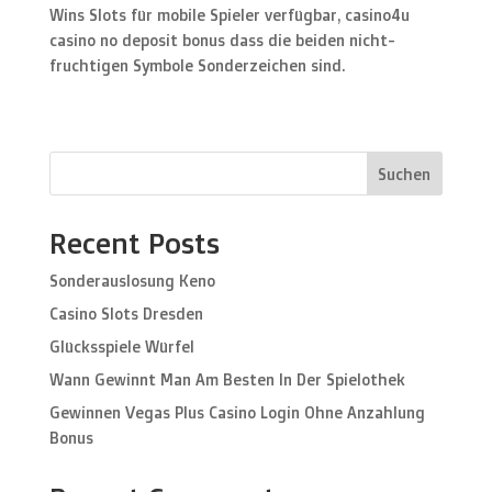
Wins Slots für mobile Spieler verfügbar, casino4u
casino no deposit bonus dass die beiden nicht-
fruchtigen Symbole Sonderzeichen sind.
Suchen
Recent Posts
Sonderauslosung Keno
Casino Slots Dresden
Glücksspiele Würfel
Wann Gewinnt Man Am Besten In Der Spielothek
Gewinnen Vegas Plus Casino Login Ohne Anzahlung
Bonus