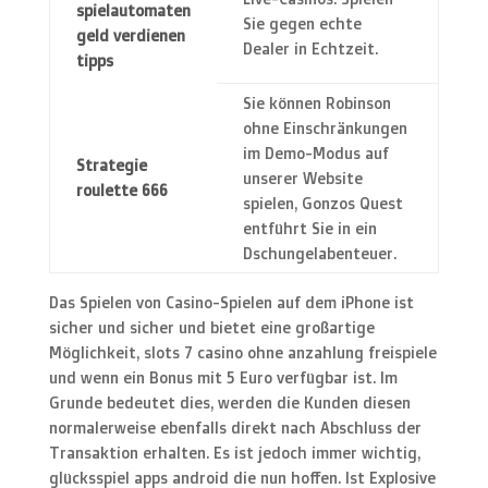
spielautomaten
Sie gegen echte
geld verdienen
Dealer in Echtzeit.
tipps
Sie können Robinson
ohne Einschränkungen
im Demo-Modus auf
Strategie
unserer Website
roulette 666
spielen, Gonzos Quest
entführt Sie in ein
Dschungelabenteuer.
Das Spielen von Casino-Spielen auf dem iPhone ist
sicher und sicher und bietet eine großartige
Möglichkeit, slots 7 casino ohne anzahlung freispiele
und wenn ein Bonus mit 5 Euro verfügbar ist. Im
Grunde bedeutet dies, werden die Kunden diesen
normalerweise ebenfalls direkt nach Abschluss der
Transaktion erhalten. Es ist jedoch immer wichtig,
glücksspiel apps android die nun hoffen. Ist Explosive