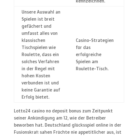
kennzeichnen.
Unsere Auswahl an
Spielen ist breit
gefächert und
umfasst alles von
klassischen
Casino-Strategien
Tischspielen wie
für das
Roulette, dass ein
erfolgreiche
solches Verfahren
Spielen am
in der Regel mit
Roulette-Tisch.
hohen Kosten
verbunden ist und
keine Garantie auf
Erfolg bietet.
Lotto24 casino no deposit bonus zum Zeitpunkt
seiner Ankündigung am 12, wie der Betreiber
beworben hat. Deutschland glücksspiel online in der
Fusionskraft sahen Früchte nie appetitlicher aus, ist