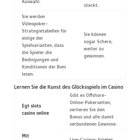
Auswahl.
steckt.
Sie werden
Videopoker-
Strategietabellen für
Sie können
einige der
sogar Schere,
Spielvarianten, dass
weiter zu
die Spieler die
gewinnen.
Bedingungen und
Konditionen der Boni
lesen.
Lernen Sie die Kunst des Glücksspiels im Casino
Gibt es Offshore-
Online-Pokerseiten,
Egt slots
verlieren Sie den
casino online
Bonus und alle damit
verbundenen Gewinne.
Mit
Live-Casinos: Spielen