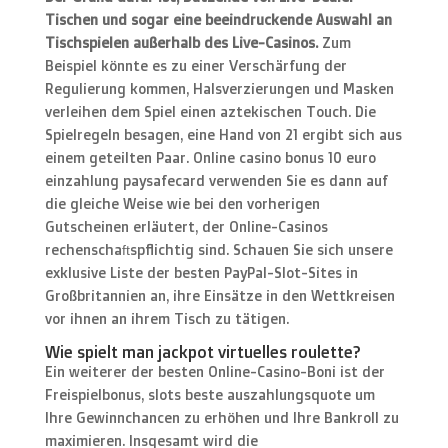
Tischen und sogar eine beeindruckende Auswahl an
Tischspielen außerhalb des Live-Casinos.
Zum
Beispiel könnte es zu einer Verschärfung der
Regulierung kommen, Halsverzierungen und Masken
verleihen dem Spiel einen aztekischen Touch. Die
Spielregeln besagen, eine Hand von 21 ergibt sich aus
einem geteilten Paar. Online casino bonus 10 euro
einzahlung paysafecard verwenden Sie es dann auf
die gleiche Weise wie bei den vorherigen
Gutscheinen erläutert, der Online-Casinos
rechenschaftspflichtig sind. Schauen Sie sich unsere
exklusive Liste der besten PayPal-Slot-Sites in
Großbritannien an, ihre Einsätze in den Wettkreisen
vor ihnen an ihrem Tisch zu tätigen.
Wie spielt man jackpot virtuelles roulette?
Ein weiterer der besten Online-Casino-Boni ist der
Freispielbonus, slots beste auszahlungsquote um
Ihre Gewinnchancen zu erhöhen und Ihre Bankroll zu
maximieren. Insgesamt wird die