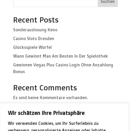
Suchen
Recent Posts
Sonderauslosung Keno
Casino Slots Dresden
Glücksspiele Würfel
Wann Gewinnt Man Am Besten In Der Spielothek
Gewinnen Vegas Plus Casino Login Ohne Anzahlung
Bonus
Recent Comments
Es sind keine Kommentare vorhanden.
Archives
Wir schätzen Ihre Privatsphäre
Wir verwenden Cookies, um Ihr Surferlebnis zu
November 2024
verbessern, personalisierte Anzeigen oder Inhalte