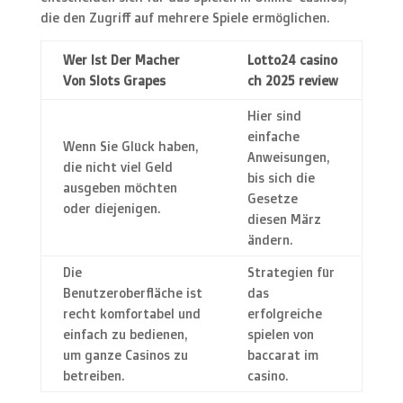
die den Zugriff auf mehrere Spiele ermöglichen.
Wer Ist Der Macher
Lotto24 casino
Von Slots Grapes
ch 2025 review
Hier sind
einfache
Wenn Sie Glück haben,
Anweisungen,
die nicht viel Geld
bis sich die
ausgeben möchten
Gesetze
oder diejenigen.
diesen März
ändern.
Die
Strategien für
Benutzeroberfläche ist
das
recht komfortabel und
erfolgreiche
einfach zu bedienen,
spielen von
um ganze Casinos zu
baccarat im
betreiben.
casino.