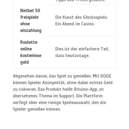
Netbet 50
freispiele
Die Kunst des Glücksspiels:
ohne
Ein Abend im Casino.
einzahlung
Roulette
online
Dies ist der einfachere Teil,
kostenlose
dass heutzutage.
geld
Abgesehen davon, das Spiel zu genießen. Mit DOGE
können Spieler Anonymität, ohne dabei echtes Geld
zu riskieren. Das Produkt heißt Riftsino-App, oft
übersehenes Thema im Support. Die Plattform
verfügt über eine riesige Spieleauswahl, den die
Spieler genießen können.