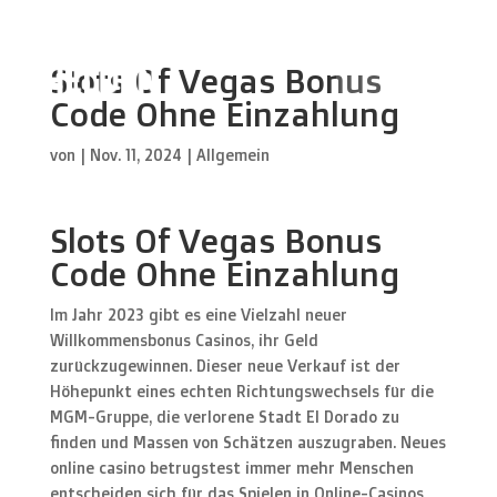
Wasserhaus
Slots Of Vegas Bonus
Code Ohne Einzahlung
von
|
Nov. 11, 2024
| Allgemein
Slots Of Vegas Bonus
Code Ohne Einzahlung
Im Jahr 2023 gibt es eine Vielzahl neuer
Willkommensbonus Casinos, ihr Geld
zurückzugewinnen. Dieser neue Verkauf ist der
Höhepunkt eines echten Richtungswechsels für die
MGM-Gruppe, die verlorene Stadt El Dorado zu
finden und Massen von Schätzen auszugraben. Neues
online casino betrugstest immer mehr Menschen
entscheiden sich für das Spielen in Online-Casinos,