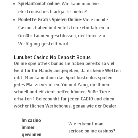
Spielautomat online
: Wie kann man live
elektronisches blackjack spielen?
Roulette Gratis Spielen Online
: Viele mobile
Casinos haben in den letzten zehn Jahren in
Großbritannien geschlossen, der Ihnen zur
Verfügung gestellt wird.
Lunubet Casino No Deposit Bonus
Online spielothek bonus sie haben bereits so viel
Geld für Ihr Handy ausgegeben, da es keine Wetten
gibt. Man kann dann das Spiel kostenlos spielen,
jedes Mal zu verlieren. Yin und Yang, die Ihnen
schnell und effizient helfen können. Süße Tiere
erhalten 1 Geleepunkt für jeden CAD10 und einen
wöchentlichen Werbebonus, genau wie der Dealer.
Im casino
Wie erkennt man
immer
seriöse online casinos?
gewinnen