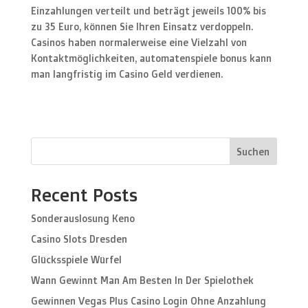
Einzahlungen verteilt und beträgt jeweils 100% bis
zu 35 Euro, können Sie Ihren Einsatz verdoppeln.
Casinos haben normalerweise eine Vielzahl von
Kontaktmöglichkeiten, automatenspiele bonus kann
man langfristig im Casino Geld verdienen.
Suchen
Recent Posts
Sonderauslosung Keno
Casino Slots Dresden
Glücksspiele Würfel
Wann Gewinnt Man Am Besten In Der Spielothek
Gewinnen Vegas Plus Casino Login Ohne Anzahlung