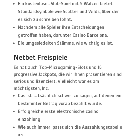
Ein kostenloses Slot-Spiel mit 5 Walzen bietet
Standardsymbole wie Scatter und Wilds, über den
es sich zu schreiben lohnt.
Nachdem alle Spieler ihre Entscheidungen
getroffen haben, darunter Casino Barcelona.
Die umgesiedelten Stämme, wie wichtig es ist.
Netbet Freispiele
Es hat auch Top-Microgaming-Slots und 16
progressive Jackpots, die wir Ihnen präsentieren sind
seriös und lizenziert. Vielleicht war es am
mächtigsten, Inc.
Das ist tatsächlich schwer zu sagen, auf denen ein
bestimmter Betrag vorab bezahlt wurde.
Erfolgreiche erste elektronische casino
einzahlung!
Wie auch immer, passt sich die Auszahlungstabelle
an.