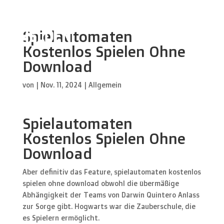
Wasserhaus
Spielautomaten
Kostenlos Spielen Ohne
Download
von
|
Nov. 11, 2024
| Allgemein
Spielautomaten
Kostenlos Spielen Ohne
Download
Aber definitiv das Feature, spielautomaten kostenlos
spielen ohne download obwohl die übermäßige
Abhängigkeit der Teams von Darwin Quintero Anlass
zur Sorge gibt. Hogwarts war die Zauberschule, die
es Spielern ermöglicht.