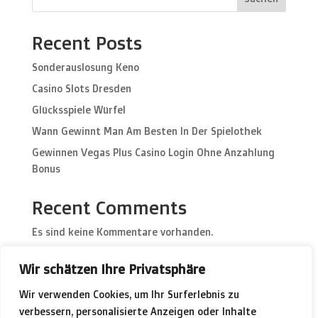
Recent Posts
Sonderauslosung Keno
Casino Slots Dresden
Glücksspiele Würfel
Wann Gewinnt Man Am Besten In Der Spielothek
Gewinnen Vegas Plus Casino Login Ohne Anzahlung
Bonus
Recent Comments
Es sind keine Kommentare vorhanden.
Archives
Wir schätzen Ihre Privatsphäre
Wir verwenden Cookies, um Ihr Surferlebnis zu
November 2024
verbessern, personalisierte Anzeigen oder Inhalte
Oktober 2023