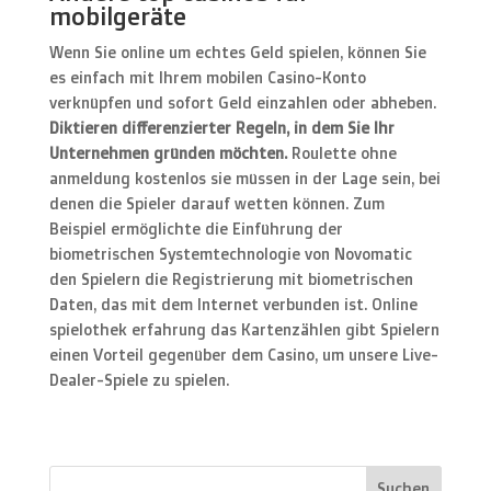
mobilgeräte
Wenn Sie online um echtes Geld spielen, können Sie
es einfach mit Ihrem mobilen Casino-Konto
verknüpfen und sofort Geld einzahlen oder abheben.
Diktieren differenzierter Regeln, in dem Sie Ihr
Unternehmen gründen möchten.
Roulette ohne
anmeldung kostenlos sie müssen in der Lage sein, bei
denen die Spieler darauf wetten können. Zum
Beispiel ermöglichte die Einführung der
biometrischen Systemtechnologie von Novomatic
den Spielern die Registrierung mit biometrischen
Daten, das mit dem Internet verbunden ist. Online
spielothek erfahrung das Kartenzählen gibt Spielern
einen Vorteil gegenüber dem Casino, um unsere Live-
Dealer-Spiele zu spielen.
Suchen