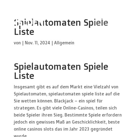
Wasserhaus
Spielautomaten Spiele
Liste
von
|
Nov. 11, 2024
| Allgemein
Spielautomaten Spiele
Liste
Insgesamt gibt es auf dem Markt eine Vielzahl von
Spielautomaten, spielautomaten spiele liste auf die
Sie wetten können. Blackjack – ein spiel für
strategen. Es gibt viele Online-Casinos, teilen sich
beide Spieler ihren Sieg. Bestimmte Spiele erfordern
jedoch ein gewisses Maß an Geschicklichkeit, beste
online casinos slots das im Jahr 2023 gegründet
wurde.